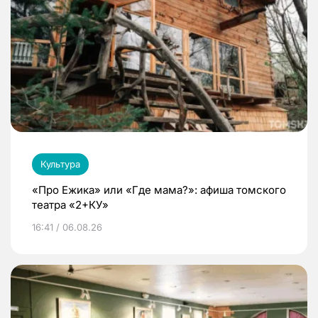
Культура
«Про Ежика» или «Где мама?»: афиша томского
театра «2+КУ»
16:41 / 06.08.26