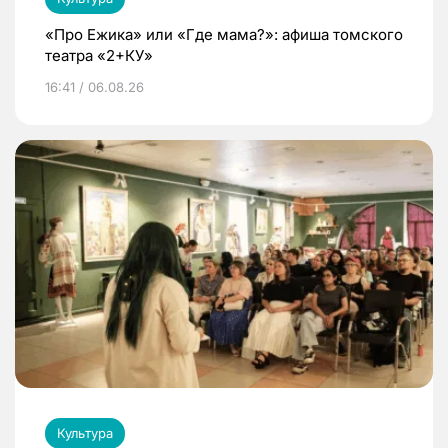
«Про Ежика» или «Где мама?»: афиша томского
театра «2+КУ»
16:41 / 06.08.26
Культура