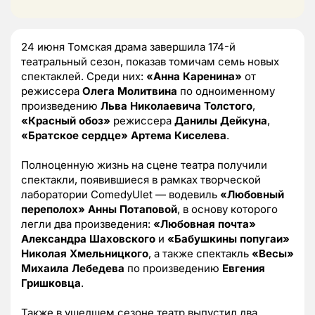
24 июня Томская драма завершила 174-й
театральный сезон, показав томичам семь новых
спектаклей. Среди них:
«Анна Каренина»
от
режиссера
Олега Молитвина
по одноименному
произведению
Льва Николаевича Толстого
,
«Красный обоз»
режиссера
Данилы Дейкуна
,
«Братское сердце»
Артема Киселева
.
Полноценную жизнь на сцене театра получили
спектакли, появившиеся в рамках творческой
лаборатории ComedyUlеt — водевиль
«Любовный
переполох»
Анны Потаповой
, в основу которого
легли два произведения:
«Любовная почта»
Александра Шаховского
и
«Бабушкины попугаи»
Николая Хмельницкого
, а также спектакль
«Весы»
Михаила Лебедева
по произведению
Евгения
Гришковца
.
Также в ушедшем сезоне театр выпустил два