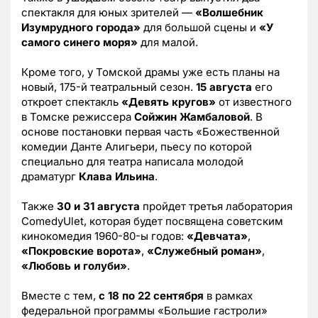
спектакля для юных зрителей —
«Волшебник
Изумрудного города»
для большой сцены и
«У
самого синего моря»
для малой.
Кроме того, у Томской драмы уже есть планы на
новый, 175-й театральный сезон.
15 августа
его
откроет спектакль
«Девять кругов»
от известного
в Томске режиссера
Сойжин Жамбаловой
. В
основе постановки первая часть «Божественной
комедии Данте Алигьери, пьесу по которой
специально для театра написала молодой
драматург
Клава Ильина
.
Также
30 и 31 августа
пройдет третья лаборатория
ComedyUlet, которая будет посвящена советским
кинокомедия 1960-80-ы годов:
«Девчата»
,
«Покровские ворота»
,
«Служебный роман»
,
«Любовь и голуби»
.
Вместе с тем,
с 18 по 22 сентября
в рамках
федеральной программы «Большие гастроли»