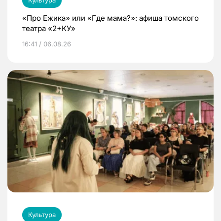
«Про Ежика» или «Где мама?»: афиша томского
театра «2+КУ»
16:41 / 06.08.26
Культура