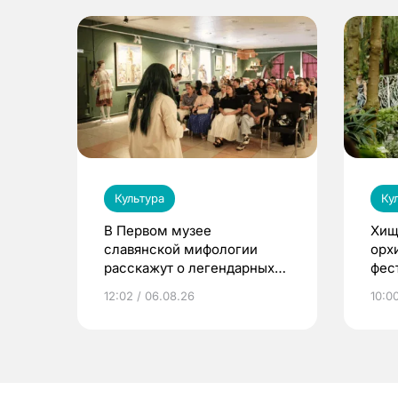
Культура
Ку
В Первом музее
Хищ
славянской мифологии
орх
расскажут о легендарных
фес
птицах и загробном мире
12:02 / 06.08.26
10:0