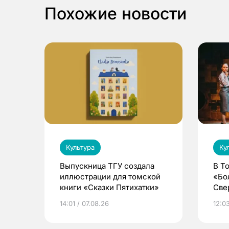
Похожие новости
Культура
Ку
Выпускница ТГУ создала
В Т
иллюстрации для томской
«Бо
книги «Сказки Пятихатки»
Све
ака
14:01 / 07.08.26
12:03
дра