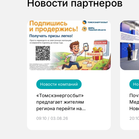
Новости партнеров
Новости компаний
Но
«Томскэнергосбыт»
Поч
предлагает жителям
Мед
региона перейти на
Нов
электронные квитанции и
про
09:10 / 03.08.26
20:10
выиграть призы