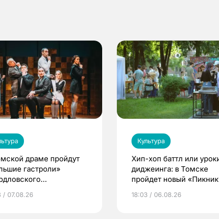
льтура
Культура
омской драме пройдут
Хип-хоп баттл или урок
льшие гастроли»
диджеинга: в Томске
рдловского
пройдет новый «Пикник
демического театра
Кафедры»
 / 07.08.26
18:03 / 06.08.26
мы