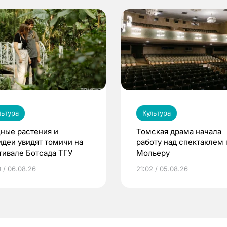
льтура
Культура
ные растения и
Томская драма начала
идеи увидят томичи на
работу над спектаклем 
тивале Ботсада ТГУ
Мольеру
0 / 06.08.26
21:02 / 05.08.26