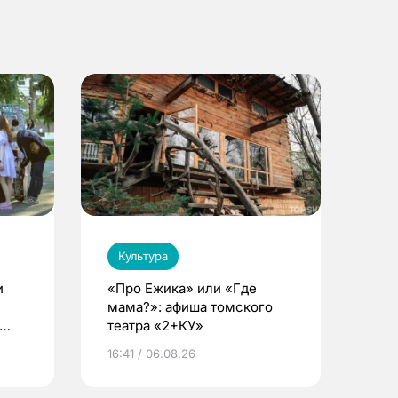
Культура
и
«Про Ежика» или «Где
мама?»: афиша томского
театра «2+КУ»
16:41 / 06.08.26