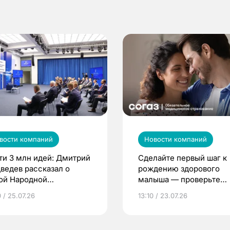
вости компаний
Новости компаний
ти 3 млн идей: Дмитрий
Сделайте первый шаг к
ведев рассказал о
рождению здорового
ой Народной
малыша — проверьте
грамме ЕР
репродуктивное здоров
 / 25.07.26
13:10 / 23.07.26
по ОМС!