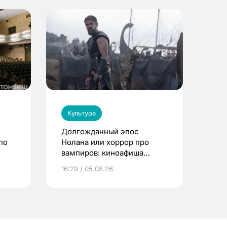
Культура
Долгожданный эпос
по
Нолана или хоррор про
вампиров: киноафиша
Томска
16:29 / 05.08.26