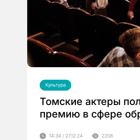
Культура
Томские актеры по
премию в сфере об
14:34 / 27.12.24
2208