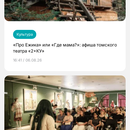
Культура
«Про Ежика» или «Где мама?»: афиша томского
театра «2+КУ»
16:41 / 06.08.26