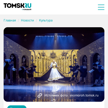
Главная
Новости
Культура
Источник фото: skomoroh.tomsk.ru