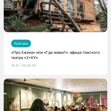
Культура
«Про Ежика» или «Где мама?»: афиша томского
театра «2+КУ»
16:41 / 06.08.26