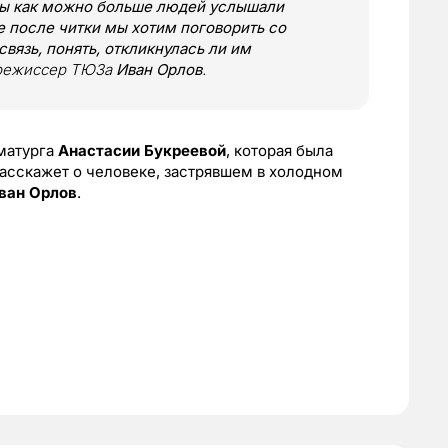
обы как можно больше людей услышали
е после читки мы хотим поговорить со
вязь, понять, откликнулась ли им
 режиссер ТЮЗа
Иван Орлов
.
аматурга
Анастасии Букреевой
, которая была
расскажет о человеке, застрявшем в холодном
ван Орлов
.