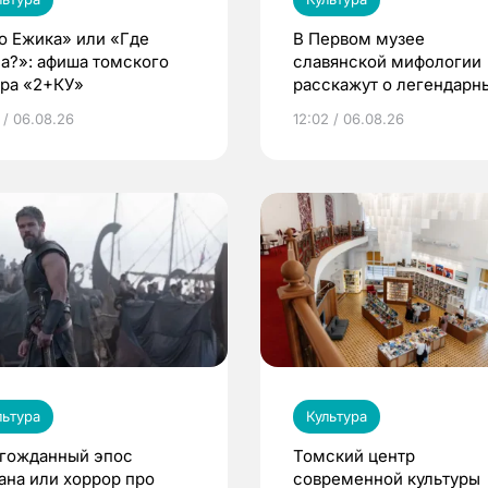
о Ежика» или «Где
В Первом музее
а?»: афиша томского
славянской мифологии
тра «2+КУ»
расскажут о легендарн
птицах и загробном ми
 / 06.08.26
12:02 / 06.08.26
льтура
Культура
гожданный эпос
Томский центр
ана или хоррор про
современной культуры