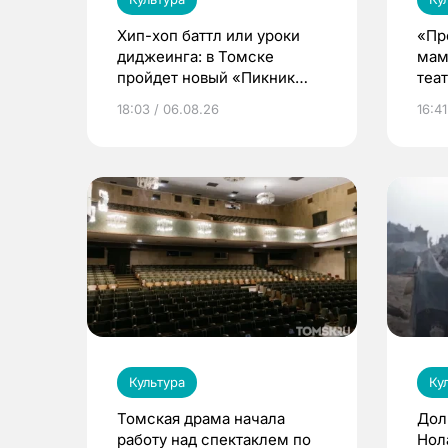
Хип-хоп баттл или уроки
«Пр
диджеинга: в Томске
мам
пройдет новый «Пикник
теа
Кафедры»
18:03 / 06.08.26
16:41
Культура
Ку
Томская драма начала
Дол
работу над спектаклем по
Нол