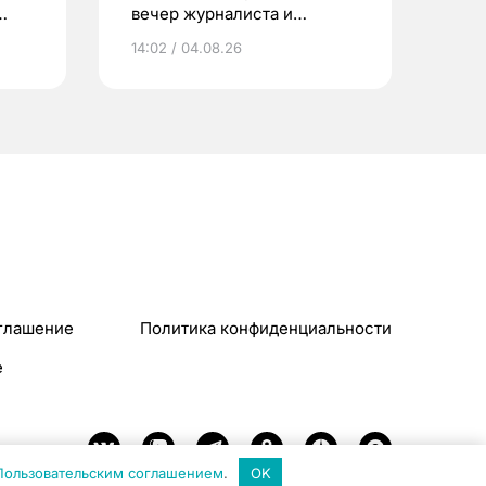
вечер журналиста и
писателя Сергея
14:02 / 04.08.26
Никифорова
глашение
Политика конфиденциальности
e
Пользовательским соглашением
.
OK