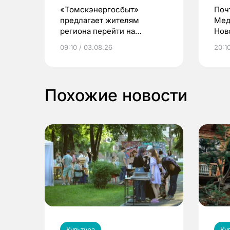
«Томскэнергосбыт»
Поч
предлагает жителям
Мед
региона перейти на
Нов
электронные квитанции и
про
09:10 / 03.08.26
20:10
выиграть призы
Похожие новости
Культура
Ку