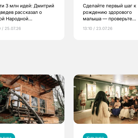
ти 3 млн идей: Дмитрий
Сделайте первый шаг к
ведев рассказал о
рождению здорового
ой Народной
малыша — проверьте
грамме ЕР
репродуктивное здоров
 / 25.07.26
13:10 / 23.07.26
по ОМС!
льтура
Культура