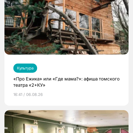
Культура
«Про Ежика» или «Где мама?»: афиша томского
театра «2+КУ»
16:41 / 06.08.26