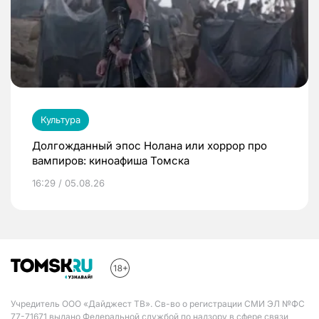
Культура
Долгожданный эпос Нолана или хоррор про
вампиров: киноафиша Томска
16:29 / 05.08.26
Учредитель ООО «Дайджест ТВ». Св-во о регистрации СМИ ЭЛ №ФС
77-71671 выдано Федеральной службой по надзору в сфере связи,