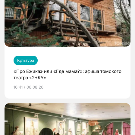
Культура
«Про Ежика» или «Где мама?»: афиша томского
театра «2+КУ»
16:41 / 06.08.26