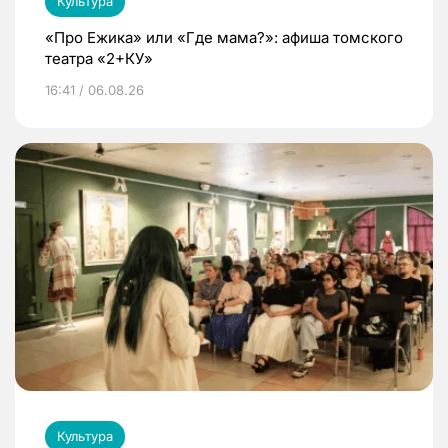
Культура
«Про Ежика» или «Где мама?»: афиша томского
театра «2+КУ»
16:41 / 06.08.26
Культура