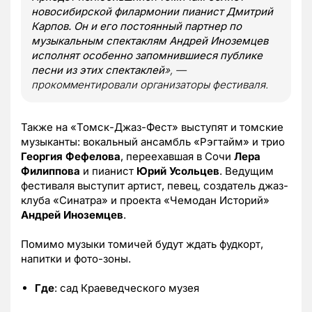
новосибирской филармонии пианист Дмитрий
Карпов. Он и его постоянный партнер по
музыкальным спектаклям Андрей Иноземцев
исполнят особенно запомнившиеся публике
песни из этих спектаклей
», —
прокомментировали организаторы фестиваля.
Также на «Томск-Джаз-Фест» выступят и томские
музыканты: вокальный ансамбль «Рэгтайм» и трио
Георгия Фефелова
, переехавшая в Сочи
Лера
Филиппова
и пианист
Юрий Усольцев
. Ведущим
фестиваля выступит артист, певец, создатель джаз-
клуба «Синатра» и проекта «Чемодан Историй»
Андрей Иноземцев
.
Помимо музыки томичей будут ждать фудкорт,
напитки и фото-зоны.
Где
: сад Краеведческого музея