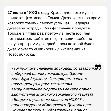
27 июня в 19:00
в саду Краеведческого музея
начнется фестиваль «Томск-Джаз-Фест», во время
которого томичи смогут услышать шедевры
джазовой эстрады. Сам фестиваль пройдет в
Томске в пятый раз, поэтому в честь юбилея
организаторы события подготовили особенно
яркую программу, хедлайнером которой будет
джаз-оркестр «Сибирский Диксиленд» из
Новосибирска.
«
Томичи уже слышали восходящую звездочку
сибирской сцены темнокожую Эмили-
Асиэйдуа Атуахину. Она приедет вновь, с
новым репертуаром. Настоящим
эмоциональным сюрпризом вечера станет
выступление мужского вокального квартета
«Бридж» с участием солистов НОВАТ в
сопровождении «Сибирского Диксиленда».
Приедет полюбившийся томичам солист