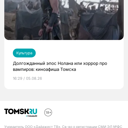
Культура
Долгожданный эпос Нолана или хоррор про
вампиров: киноафиша Томска
16:29 / 05.08.26
Учредитель ООО «Дайджест ТВ». Св-во о регистрации СМИ ЭЛ №ФС