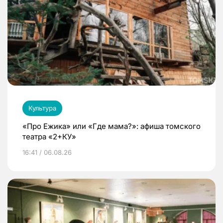
Культура
«Про Ежика» или «Где мама?»: афиша томского
театра «2+КУ»
16:41 / 06.08.26