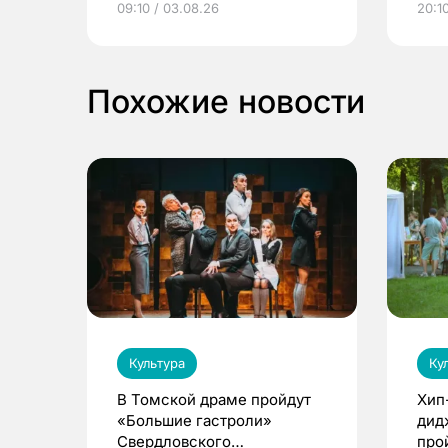
09:10 / 03.08.26
20:10
выиграть призы
Похожие новости
Культура
Ку
В Томской драме пройдут
Хип
«Большие гастроли»
дид
Свердловского
про