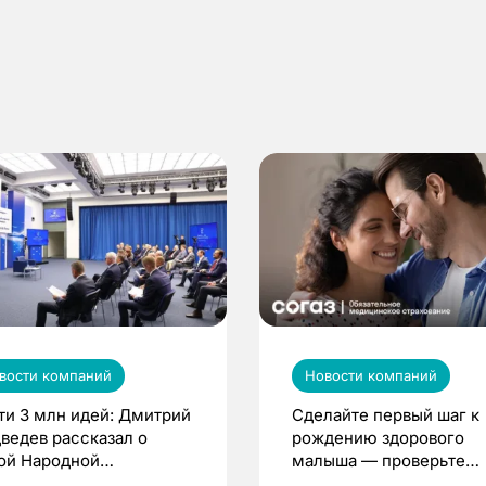
вости компаний
Новости компаний
ти 3 млн идей: Дмитрий
Сделайте первый шаг к
ведев рассказал о
рождению здорового
ой Народной
малыша — проверьте
грамме ЕР
репродуктивное здоров