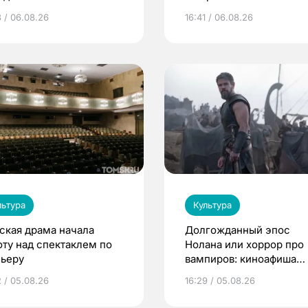
едры»
3 / 06.08.26
16:41 / 06.08.26
льтура
Культура
ская драма начала
Долгожданный эпос
оту над спектаклем по
Нолана или хоррор про
ьеру
вампиров: киноафиша
Томска
2 / 05.08.26
16:29 / 05.08.26