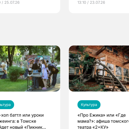
 / 25.07.26
13:10 / 23.07.26
по ОМС!
льтура
Культура
-хоп баттл или уроки
«Про Ежика» или «Где
жеинга: в Томске
мама?»: афиша томског
йдет новый «Пикник
театра «2+КУ»