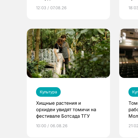
академического театра
Каф
12:03 / 07.08.26
18:0
драмы
Культура
Ку
Хищные растения и
Том
орхидеи увидят томичи на
раб
фестивале Ботсада ТГУ
Мол
10:00 / 06.08.26
21:0