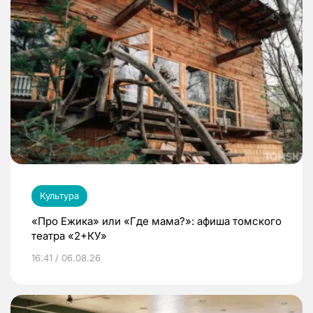
Культура
«Про Ежика» или «Где мама?»: афиша томского
театра «2+КУ»
16:41 / 06.08.26