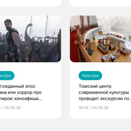
льтура
Культура
гожданный эпос
Томский центр
ана или хоррор про
современной культуры
пиров: киноафиша
проводит экскурсии по
ска
Пассажу Второва
9 / 05.08.26
16:04 / 04.08.26