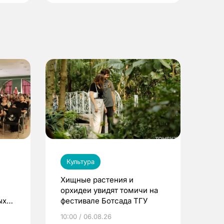
Культура
Хищные растения и
орхидеи увидят томичи на
ых
фестивале Ботсада ТГУ
ре
10:00 / 06.08.26