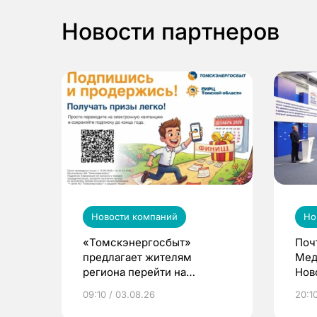
Новости партнеров
Новости компаний
Но
«Томскэнергосбыт»
Поч
предлагает жителям
Мед
региона перейти на
Нов
электронные квитанции и
про
09:10 / 03.08.26
20:10
выиграть призы