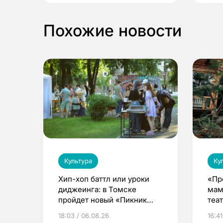
Похожие новости
Культура
Ку
Хип-хоп баттл или уроки
«Пр
диджеинга: в Томске
мам
пройдет новый «Пикник
теа
Кафедры»
18:03 / 06.08.26
16:41