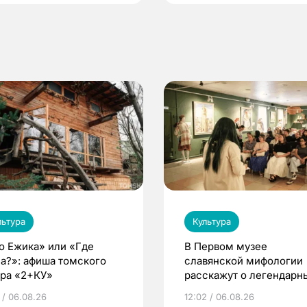
льтура
Культура
о Ежика» или «Где
В Первом музее
а?»: афиша томского
славянской мифологии
тра «2+КУ»
расскажут о легендарн
птицах и загробном ми
 / 06.08.26
12:02 / 06.08.26