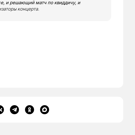
се, и решающий матч по квиддичу, и
изаторы концерта.