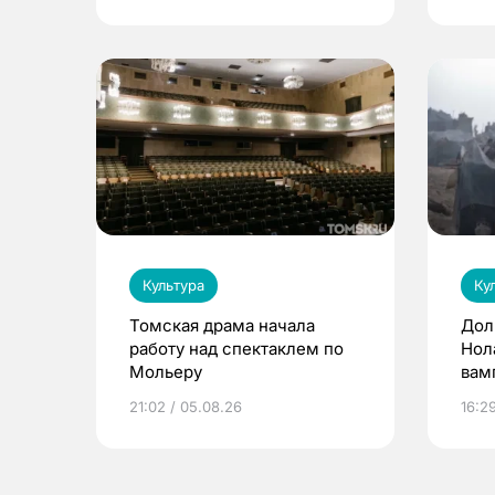
Культура
Ку
Томская драма начала
Дол
работу над спектаклем по
Нол
Мольеру
вам
Том
21:02 / 05.08.26
16:2