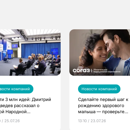
вости компаний
Новости компаний
ти 3 млн идей: Дмитрий
Сделайте первый шаг к
ведев рассказал о
рождению здорового
ой Народной
малыша — проверьте
грамме ЕР
репродуктивное здоров
 / 25.07.26
13:10 / 23.07.26
по ОМС!