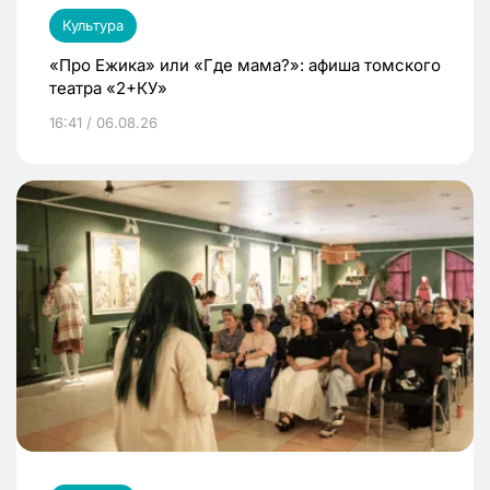
Культура
«Про Ежика» или «Где мама?»: афиша томского
театра «2+КУ»
16:41 / 06.08.26