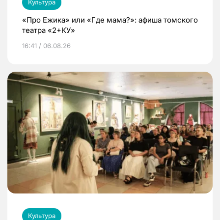
Культура
«Про Ежика» или «Где мама?»: афиша томского
театра «2+КУ»
16:41 / 06.08.26
Культура