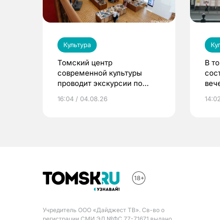
Культура
Ку
Томский центр
В т
современной культуры
сос
проводит экскурсии по
веч
Пассажу Второва
пис
16:04 / 04.08.26
14:0
Ник
Учредитель ООО «Дайджест ТВ». Св-во о
регистрации СМИ ЭЛ №ФС 77-71671 выдано