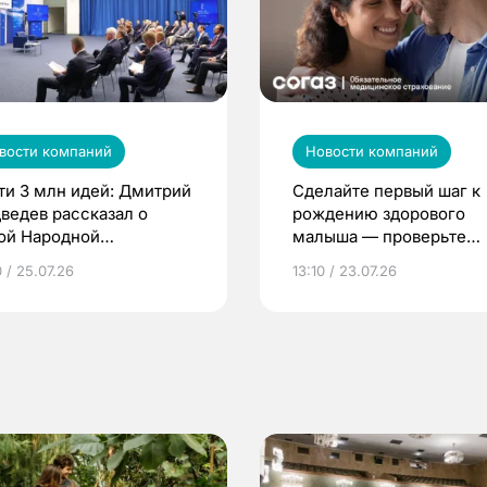
вости компаний
Новости компаний
ти 3 млн идей: Дмитрий
Сделайте первый шаг к
ведев рассказал о
рождению здорового
ой Народной
малыша — проверьте
грамме ЕР
репродуктивное здоров
 / 25.07.26
13:10 / 23.07.26
по ОМС!