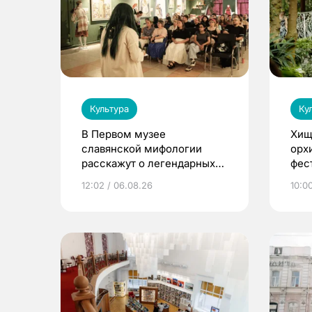
Культура
Ку
В Первом музее
Хищ
славянской мифологии
орх
расскажут о легендарных
фес
птицах и загробном мире
12:02 / 06.08.26
10:0