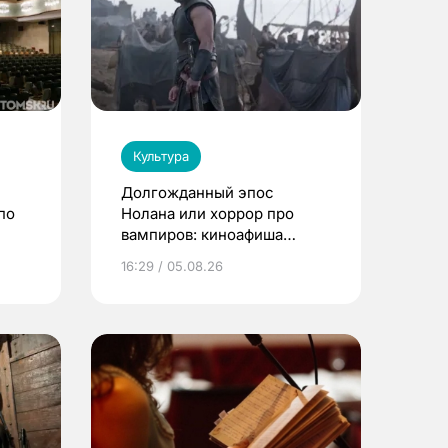
Культура
Долгожданный эпос
по
Нолана или хоррор про
вампиров: киноафиша
Томска
16:29 / 05.08.26