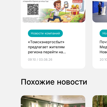
Новости компаний
Но
«Томскэнергосбыт»
Поч
предлагает жителям
Мед
региона перейти на
Нов
электронные квитанции и
про
09:10 / 03.08.26
20:10
выиграть призы
Похожие новости