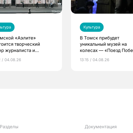
льтура
Культура
омской «Аэлите»
В Томск прибудет
тоится творческий
уникальный музей на
ер журналиста и
колесах — «Поезд Поб
ателя Сергея
2 / 04.08.26
13:15 / 04.08.26
ифорова
Разделы
Документация