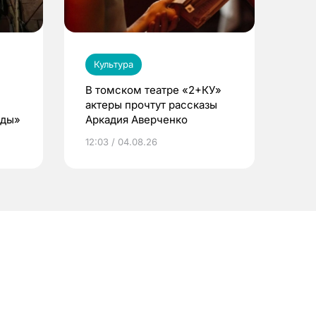
Культура
В томском театре «2+КУ»
актеры прочтут рассказы
еды»
Аркадия Аверченко
12:03 / 04.08.26