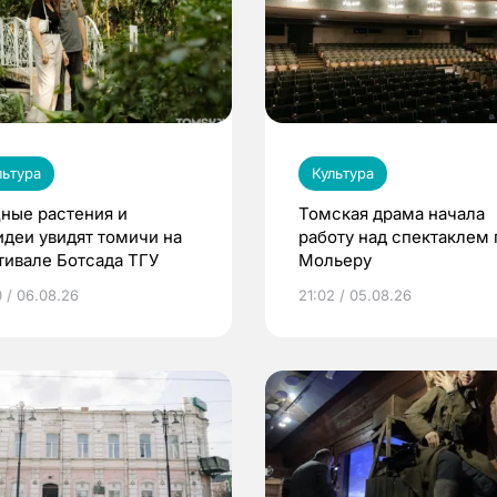
льтура
Культура
ные растения и
Томская драма начала
идеи увидят томичи на
работу над спектаклем 
тивале Ботсада ТГУ
Мольеру
0 / 06.08.26
21:02 / 05.08.26