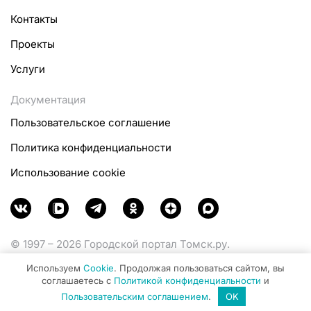
Контакты
Проекты
Услуги
Документация
Пользовательское соглашение
Политика конфиденциальности
Использование cookie
© 1997 – 2026 Городской портал Томск.ру.
Функционирует при финансовой поддержке
Используем
Cookie
. Продолжая пользоваться сайтом, вы
Министерства цифрового развития, связи и массовых
соглашаетесь с
Политикой конфиденциальности
и
коммуникаций Российской Федерации.
Пользовательским соглашением
.
OK