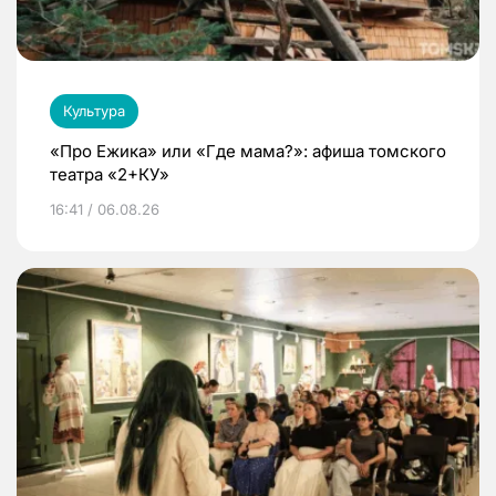
Культура
«Про Ежика» или «Где мама?»: афиша томского
театра «2+КУ»
16:41 / 06.08.26