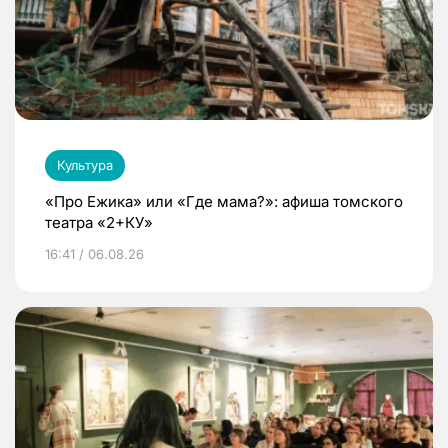
Культура
«Про Ежика» или «Где мама?»: афиша томского
театра «2+КУ»
16:41 / 06.08.26