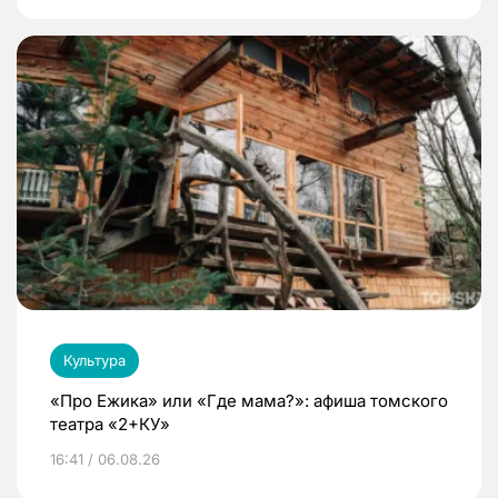
Культура
«Про Ежика» или «Где мама?»: афиша томского
театра «2+КУ»
16:41 / 06.08.26