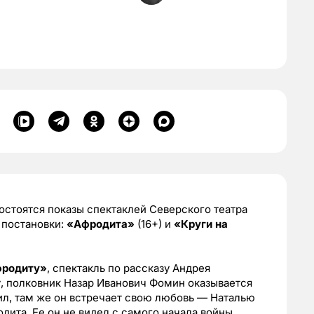
стоятся показы спектаклей Северского театра
 постановки:
«Афродита»
(16+) и
«Круги на
родиту»
, спектакль по рассказу Андрея
у, полковник Назар Иванович Фомин оказывается
жил, там же он встречает свою любовь — Наталью
ита. Ее он не видел с самого начала войны.