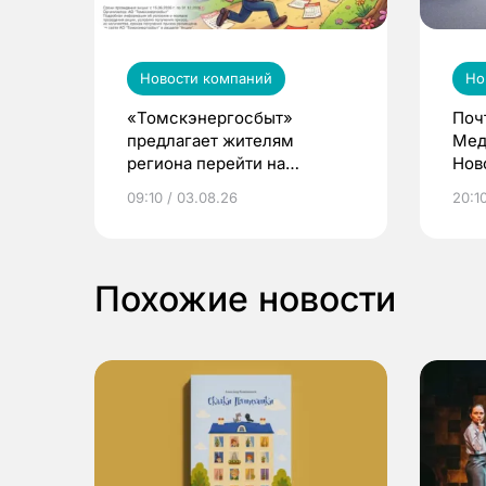
Новости компаний
Но
«Томскэнергосбыт»
Поч
предлагает жителям
Мед
региона перейти на
Нов
электронные квитанции и
про
09:10 / 03.08.26
20:10
выиграть призы
Похожие новости