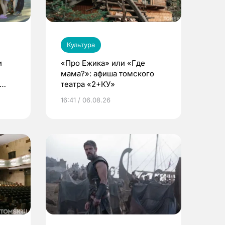
Культура
и
«Про Ежика» или «Где
мама?»: афиша томского
театра «2+КУ»
16:41 / 06.08.26