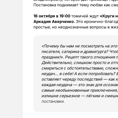
Постановка поднимает тему любви как см
16 октября в 19:00
томичей ждут
«Круги н
Аркадия Аверченко
. Это иронично-благо
простые, но неоднозначные вопросы в жиз
«
Почему бы нам не посмотреть на это
писателя, сатирика и драматурга? Чт
праздник!». Рецепт такого отношения п
Действительно, слишком просто и от
смириться с обстоятельствами, сложн
неудач… в себе! А если попробовать? 
оставляет череду последствий — как к
каждая неудача — это знак для осознан
самые необыкновенные приключения, 
излишне серьезное — лёгким и смеш
постановки.