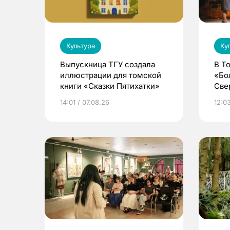
Культура
Ку
Выпускница ТГУ создала
В Т
иллюстрации для томской
«Бо
книги «Сказки Пятихатки»
Све
ака
14:01 / 07.08.26
12:03
дра