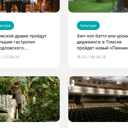
льтура
Культура
омской драме пройдут
Хип-хоп баттл или урок
льшие гастроли»
диджеинга: в Томске
рдловского
пройдет новый «Пикник
демического театра
Кафедры»
 / 07.08.26
18:03 / 06.08.26
мы