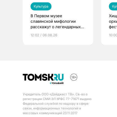
Культура
Ку
В Первом музее
Хищ
славянской мифологии
орх
расскажут о легендарных
фес
птицах и загробном мире
12:02 / 06.08.26
10:0
Учредитель ООО «Дайджест ТВ». Св-во о
регистрации СМИ ЭЛ №ФС 77-71671 выдано
Федеральной службой по надзору в сфере
связи, информационных технологий и
массовых коммуникаций 23.11.2017