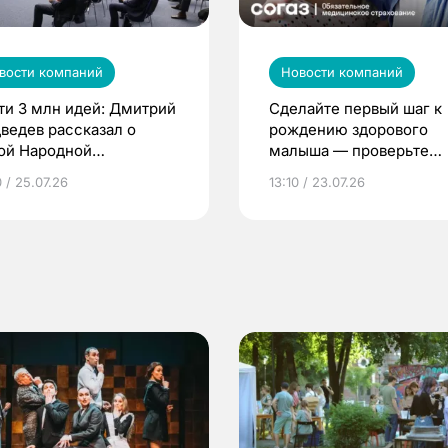
вости компаний
Новости компаний
ти 3 млн идей: Дмитрий
Сделайте первый шаг к
ведев рассказал о
рождению здорового
ой Народной
малыша — проверьте
грамме ЕР
репродуктивное здоров
 / 25.07.26
13:10 / 23.07.26
по ОМС!