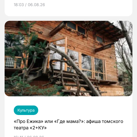
18:03 / 06.08.26
Культура
«Про Ежика» или «Где мама?»: афиша томского
театра «2+КУ»