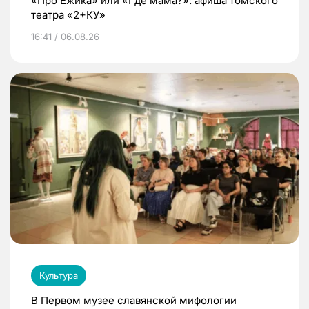
«Про Ежика» или «Где мама?»: афиша томского
театра «2+КУ»
16:41 / 06.08.26
Культура
В Первом музее славянской мифологии