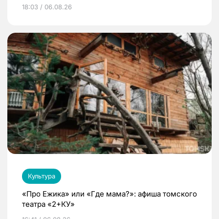
18:03 / 06.08.26
Культура
«Про Ежика» или «Где мама?»: афиша томского
театра «2+КУ»