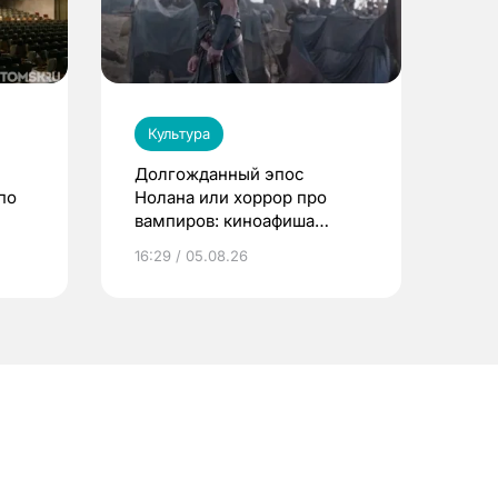
Культура
Долгожданный эпос
по
Нолана или хоррор про
вампиров: киноафиша
Томска
16:29 / 05.08.26