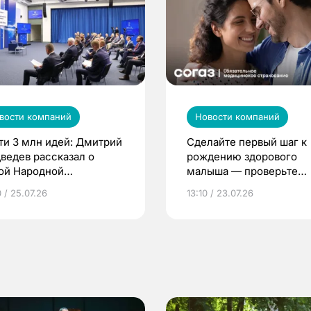
вости компаний
Новости компаний
ти 3 млн идей: Дмитрий
Сделайте первый шаг к
ведев рассказал о
рождению здорового
ой Народной
малыша — проверьте
грамме ЕР
репродуктивное здоров
 / 25.07.26
13:10 / 23.07.26
по ОМС!