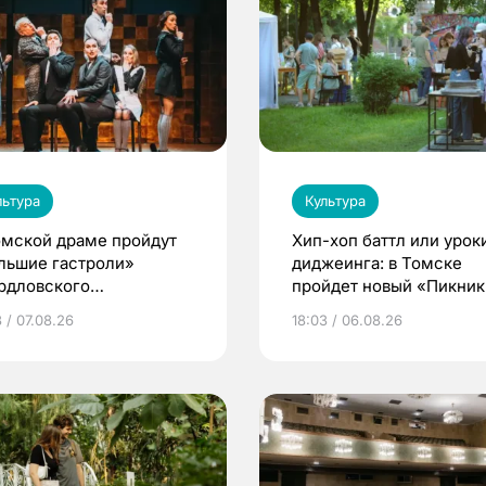
льтура
Культура
омской драме пройдут
Хип-хоп баттл или урок
льшие гастроли»
диджеинга: в Томске
рдловского
пройдет новый «Пикник
демического театра
Кафедры»
 / 07.08.26
18:03 / 06.08.26
мы