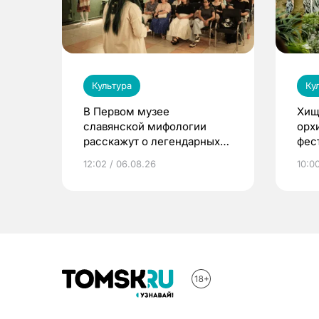
Культура
Ку
В Первом музее
Хищ
славянской мифологии
орх
расскажут о легендарных
фес
птицах и загробном мире
12:02 / 06.08.26
10:0