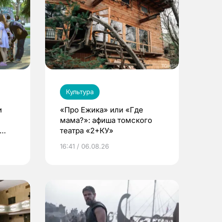
Культура
и
«Про Ежика» или «Где
мама?»: афиша томского
театра «2+КУ»
16:41 / 06.08.26