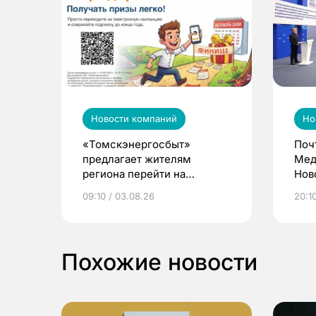
Новости компаний
Но
«Томскэнергосбыт»
Поч
предлагает жителям
Мед
региона перейти на
Нов
электронные квитанции и
про
09:10 / 03.08.26
20:10
выиграть призы
Похожие новости