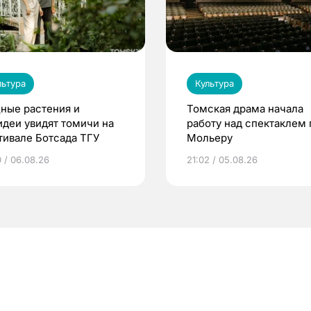
льтура
Культура
ные растения и
Томская драма начала
идеи увидят томичи на
работу над спектаклем 
тивале Ботсада ТГУ
Мольеру
0 / 06.08.26
21:02 / 05.08.26