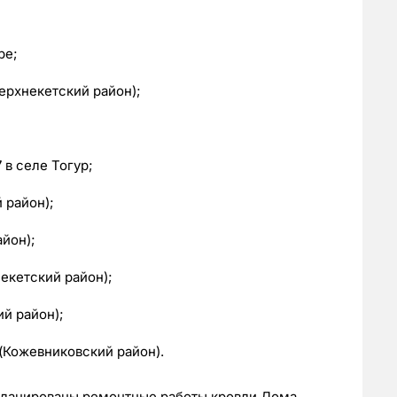
ре;
ерхнекетский район);
в селе Тогур;
 район);
йон);
екетский район);
й район);
(Кожевниковский район).
апланированы ремонтные работы кровли Дома