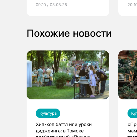
электронные квитанции и
про
09:10 / 03.08.26
20:10
выиграть призы
Похожие новости
Культура
Ку
Хип-хоп баттл или уроки
«Пр
диджеинга: в Томске
мам