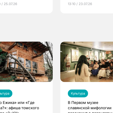
грамме ЕР
репродуктивное здоров
 / 25.07.26
13:10 / 23.07.26
по ОМС!
льтура
Культура
о Ежика» или «Где
В Первом музее
а?»: афиша томского
славянской мифологии