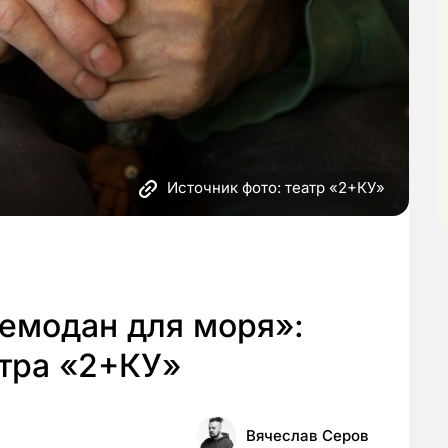
Источник фото: театр «2+КУ»
Чемодан для моря»:
атра «2+КУ»
Вячеслав Серов