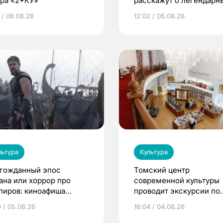
тра «2+КУ»
расскажут о легендарн
птицах и загробном ми
 / 06.08.26
12:02 / 06.08.26
льтура
Культура
гожданный эпос
Томский центр
ана или хоррор про
современной культуры
пиров: киноафиша
проводит экскурсии по
ска
Пассажу Второва
9 / 05.08.26
16:04 / 04.08.26