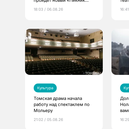
пройдет новый «Пикник
теа
Кафедры»
18:03 / 06.08.26
16:41
Культура
Ку
Томская драма начала
Дол
работу над спектаклем по
Нол
Мольеру
вам
Том
21:02 / 05.08.26
16:2