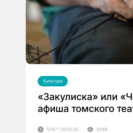
Культура
«Закулиска» или «
афиша томского те
17:47 / 03.07.25
2449