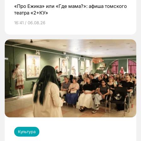
«Про Ежика» или «Где мама?»: афиша томского
театра «2+КУ»
16:41 / 06.08.26
Культура