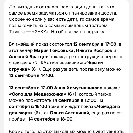
До выходных осталось всего один день, так что
самое время задуматься о планировании досуга.
Особенно если у вас есть дети, то самое время
познакомить их с самым ламповым театром
Томска — «2+КУ». Но обо всем по порядку.
Ближайший показ состоится
12 сентября в 17:00
, в
этот вечер
Мария Гонсовска
,
Никита Костров
и
Алексей Братцев
покажут реконструкцию первого
спектакля «2+КУ» под названием
«Жан из
стручка»
(6+). Еще раз увидеть постановку можно
13 сентября в 14:00
.
13 сентября в 12:00
Анна Хомутинникова
покажет
«Соло для Медвежонка»
(6+), который также
можно посмотреть
14 сентября в 12:00
.
13
сентября в 16:00
томичей ждет показ
«Чемодана
для моря»
(6+) от
Ольги Астаниной
, еще раз показ
пройдет
14 сентября в 18:00
.
Кроме того, на этих выходных можно будет увидеть