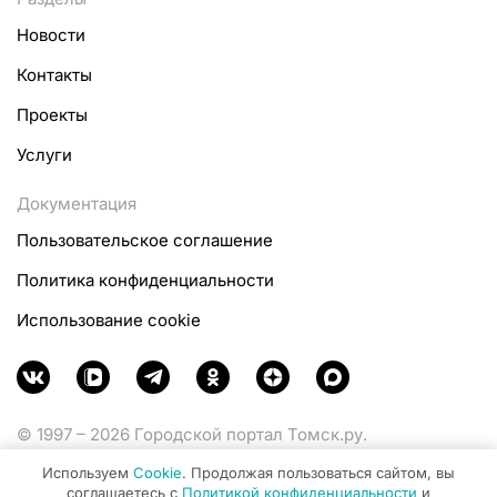
Новости
Контакты
Проекты
Услуги
Документация
Пользовательское соглашение
Политика конфиденциальности
Использование cookie
© 1997 – 2026 Городской портал Томск.ру.
Функционирует при финансовой поддержке
Используем
Cookie
. Продолжая пользоваться сайтом, вы
Министерства цифрового развития, связи и массовых
соглашаетесь с
Политикой конфиденциальности
и