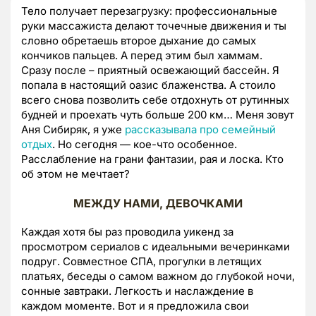
Тело получает перезагрузку: профессиональные
руки массажиста делают точечные движения и ты
словно обретаешь второе дыхание до самых
кончиков пальцев. А перед этим был хаммам.
Сразу после – приятный освежающий бассейн. Я
попала в настоящий оазис блаженства. А стоило
всего снова позволить себе отдохнуть от рутинных
будней и проехать чуть больше 200 км… Меня зовут
Аня Сибиряк, я уже
рассказывала про семейный
отдых
. Но сегодня — кое-что особенное.
Расслабление на грани фантазии, рая и лоска. Кто
об этом не мечтает?
МЕЖДУ НАМИ, ДЕВОЧКАМИ
Каждая хотя бы раз проводила уикенд за
просмотром сериалов с идеальными вечеринками
подруг. Совместное СПА, прогулки в летящих
платьях, беседы о самом важном до глубокой ночи,
сонные завтраки. Легкость и наслаждение в
каждом моменте. Вот и я предложила свои