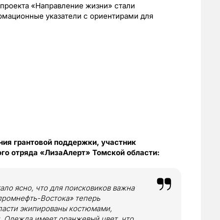
 проекта «Направление жизни» стали
рмационные указатели с ориентирами для
ния грантовой поддержки, участник
го отряда «ЛизаАлерт» Томской области:
ало ясно, что для поисковиков важна
промнефть-Востока» теперь
ласти экипированы костюмами,
 Одежда имеет оранжевый цвет, что