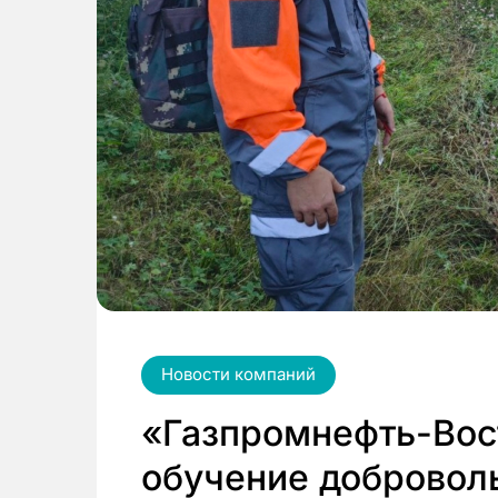
Новости компаний
«Газпромнефть-Вос
обучение добровол