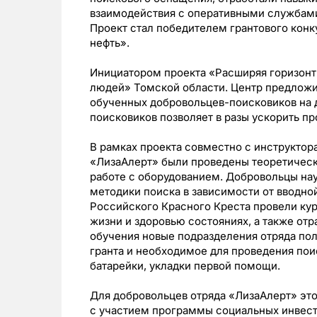
взаимодействия с оперативными службам
Проект стал победителем грантового кон
нефть».
Инициатором проекта «Расширяя горизонт
людей» Томской области. Центр предложи
обученных добровольцев-поисковиков на 
поисковиков позволяет в разы ускорить п
В рамках проекта совместно с инструкто
«ЛизаАлерт» были проведены теоретичес
работе с оборудованием. Добровольцы нау
методики поиска в зависимости от вводн
Российского Красного Креста провели ку
жизни и здоровью состояниях, а также от
обучения новые подразделения отряда пол
гранта и необходимое для проведения поис
батарейки, укладки первой помощи.
Для добровольцев отряда «ЛизаАлерт» это
с участием программы социальных инвес