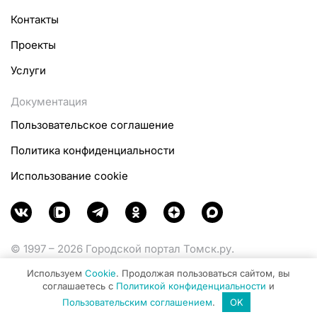
Контакты
Проекты
Услуги
Документация
Пользовательское соглашение
Политика конфиденциальности
Использование cookie
© 1997 – 2026 Городской портал Томск.ру.
Функционирует при финансовой поддержке
Используем
Cookie
. Продолжая пользоваться сайтом, вы
Министерства цифрового развития, связи и массовых
соглашаетесь с
Политикой конфиденциальности
и
коммуникаций Российской Федерации.
Пользовательским соглашением
.
OK