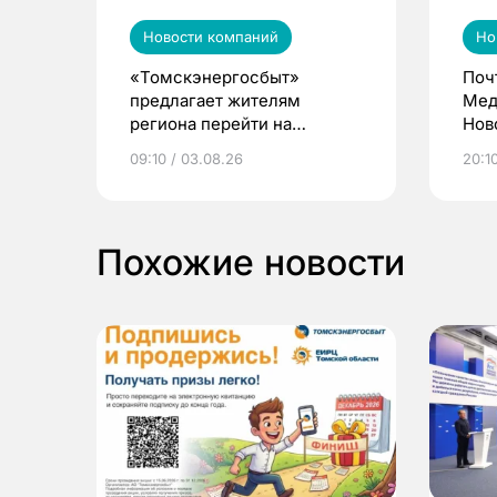
Новости компаний
Но
«Томскэнергосбыт»
Поч
предлагает жителям
Мед
региона перейти на
Нов
электронные квитанции и
про
09:10 / 03.08.26
20:10
выиграть призы
Похожие новости