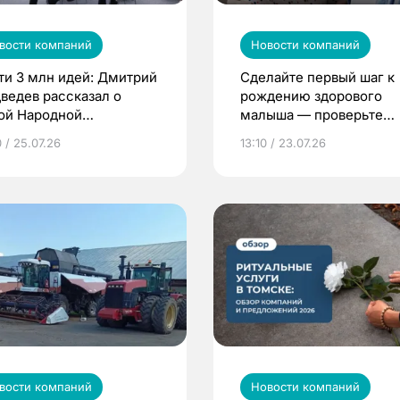
вости компаний
Новости компаний
ти 3 млн идей: Дмитрий
Сделайте первый шаг к
ведев рассказал о
рождению здорового
ой Народной
малыша — проверьте
грамме ЕР
репродуктивное здоров
 / 25.07.26
13:10 / 23.07.26
по ОМС!
вости компаний
Новости компаний