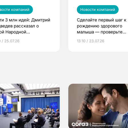
вости компаний
Новости компаний
ти 3 млн идей: Дмитрий
Сделайте первый шаг к
ведев рассказал о
рождению здорового
ой Народной
малыша — проверьте
грамме ЕР
репродуктивное здоров
 / 25.07.26
13:10 / 23.07.26
по ОМС!