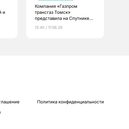
Компания «Газпром
й и
трансгаз Томск»
представила на Спутнике
ВНОТ свои разработки и
13:40 / 17.06.26
проекты в области охраны
труда и промышленной
безопасности
глашение
Политика конфиденциальности
e