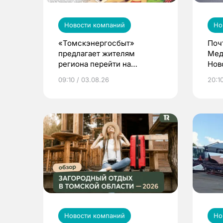
Новости компаний
Но
«Томскэнергосбыт»
Поч
предлагает жителям
Мед
региона перейти на
Нов
электронные квитанции и
про
09:10 / 03.08.26
20:10
выиграть призы
Новости компаний
Но