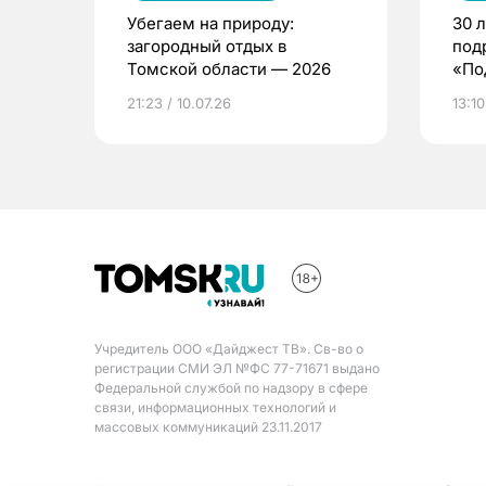
Убегаем на природу:
30 
загородный отдых в
под
Томской области — 2026
«По
21:23 / 10.07.26
13:10
Учредитель ООО «Дайджест ТВ». Св-во о
регистрации СМИ ЭЛ №ФС 77-71671 выдано
Федеральной службой по надзору в сфере
связи, информационных технологий и
массовых коммуникаций 23.11.2017