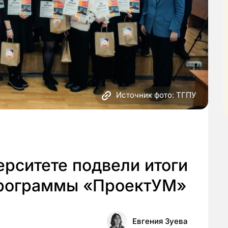
Источник фото: ТГПУ
рситете подвели итоги
программы «ПроектУМ»
Евгения Зуева