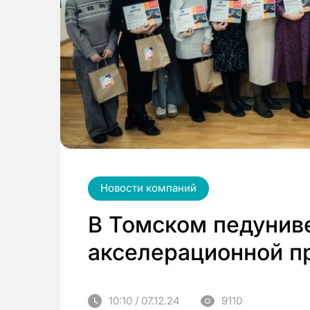
Новости компаний
В Томском педуниве
акселерационной 
10:10 / 07.12.24
9110