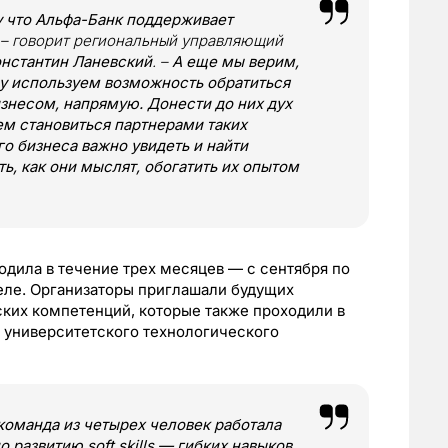
у что Альфа-Банк поддерживает
, – говорит региональный управляющий
нстантин Ланевский
. –
А еще мы верим,
у используем возможность обратиться
изнесом, напрямую. Донести до них дух
м становиться партнерами таких
о бизнеса важно увидеть и найти
ть, как они мыслят, обогатить их опытом
одила в течение трех месяцев — с сентября по
реле. Организаторы приглашали будущих
ких компетенций, которые также проходили в
 университетского технологического
 команда из четырех человек работала
развитию soft skills — гибких навыков.