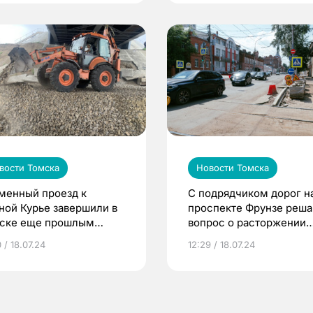
вости Томска
Новости Томска
менный проезд к
С подрядчиком дорог н
ной Курье завершили в
проспекте Фрунзе реш
ске еще прошлым
вопрос о расторжении
ером
контракта
 / 18.07.24
12:29 / 18.07.24