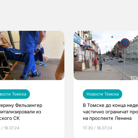
вости Томска
Новости Томска
терину Фельзингер
В Томске до конца нед
питализировали из
частично ограничат пр
ского СК
на проспекте Ленина
 / 19.07.24
17:30 / 18.07.24