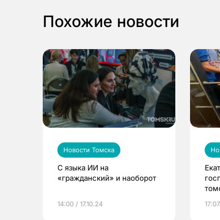
Похожие новости
Новости Томска
Но
С языка ИИ на
Ека
«гражданский» и наоборот
гос
том
14:00 / 17.10.24
17:07