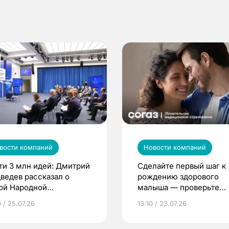
вости компаний
Новости компаний
ти 3 млн идей: Дмитрий
Сделайте первый шаг к
ведев рассказал о
рождению здорового
ой Народной
малыша — проверьте
грамме ЕР
репродуктивное здоров
 / 25.07.26
13:10 / 23.07.26
по ОМС!