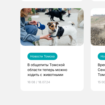
Новости Томска
Но
В общепиты Томской
Вре
области теперь можно
Сен
ходить с животными
Том
веч
16:08 / 18.07.24
15:00