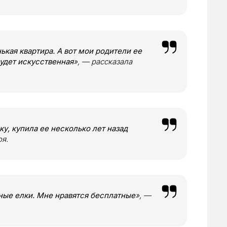
ькая квартира. А вот мои родители ее
будет искусственная
», — рассказала
у, купила ее несколько лет назад
оя.
ные елки. Мне нравятся бесплатные
», —