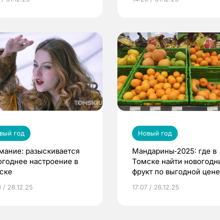
вый год
Новый год
мание: разыскивается
Мандарины‑2025: где в
огоднее настроение в
Томске найти новогодн
ске
фрукт по выгодной цене
 / 28.12.25
17:07 / 26.12.25