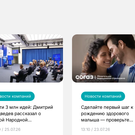
вости компаний
Новости компаний
ти 3 млн идей: Дмитрий
Сделайте первый шаг к
ведев рассказал о
рождению здорового
ой Народной
малыша — проверьте
грамме ЕР
репродуктивное здоров
 / 25.07.26
13:10 / 23.07.26
по ОМС!