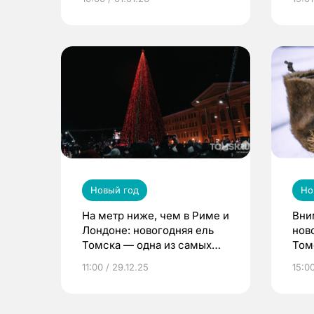
Новый год
Но
На метр ниже, чем в Риме и
Вни
Лондоне: новогодняя ель
нов
Томска — одна из самых
Том
высоких в мире
11:00 / 29.12.25
15:00