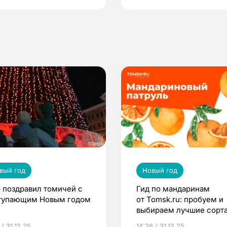
вый год
Новый год
 поздравил томичей с
Гид по мандаринам
тупающим Новым годом
от Tomsk.ru: пробуем и
выбираем лучшие сорт
для праздника
 / 31.12.25
14:26 / 31.12.25