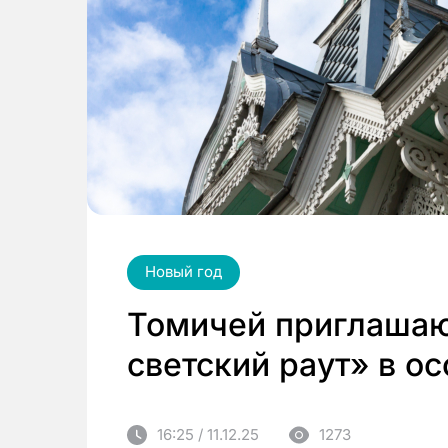
Новый год
Томичей приглашаю
светский раут» в о
16:25 / 11.12.25
1273