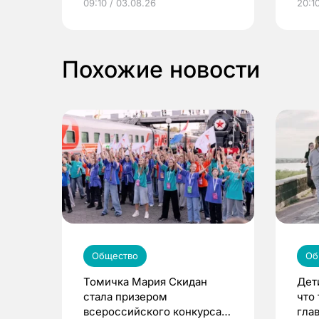
09:10 / 03.08.26
20:10
выиграть призы
Похожие новости
Общество
Об
Томичка Мария Скидан
Дет
стала призером
что
всероссийского конкурса
гла