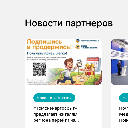
Новости партнеров
Новости компаний
Но
«Томскэнергосбыт»
Поч
предлагает жителям
Мед
региона перейти на
Нов
электронные квитанции и
про