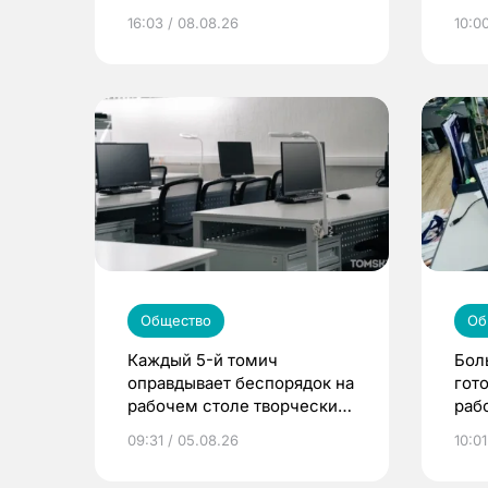
«Большая перемена»
жиз
16:03 / 08.08.26
10:0
Общество
Об
Каждый 5-й томич
Бол
оправдывает беспорядок на
гот
рабочем столе творческим
раб
подходом к делу
лжи
09:31 / 05.08.26
10:01