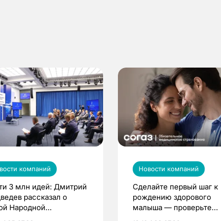
вости компаний
Новости компаний
ти 3 млн идей: Дмитрий
Сделайте первый шаг к
ведев рассказал о
рождению здорового
ой Народной
малыша — проверьте
грамме ЕР
репродуктивное здоров