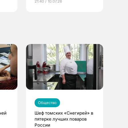
21:40 / 10.07.26
Общество
чей
Шеф томских «Снегирей» в
пятерке лучших поваров
России