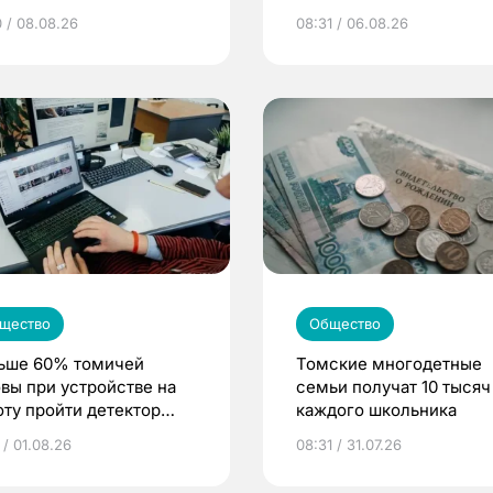
ни
0 / 08.08.26
08:31 / 06.08.26
щество
Общество
ьше 60% томичей
Томские многодетные
овы при устройстве на
семьи получат 10 тысяч
оту пройти детектор
каждого школьника
 / 01.08.26
08:31 / 31.07.26