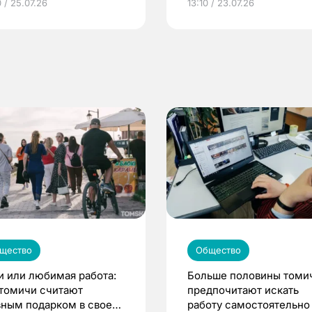
 / 25.07.26
13:10 / 23.07.26
по ОМС!
щество
Общество
и или любимая работа:
Больше половины томи
 томичи считают
предпочитают искать
вным подарком в своей
работу самостоятельно