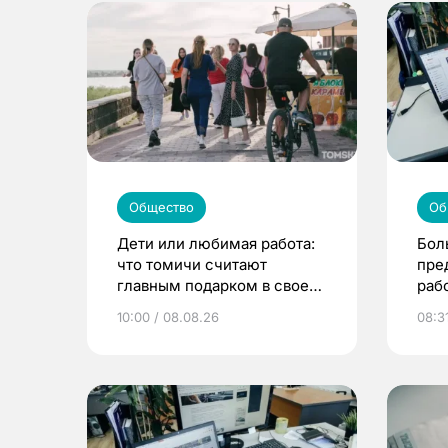
Общество
Об
Дети или любимая работа:
Бол
что томичи считают
пре
главным подарком в своей
раб
жизни
10:00 / 08.08.26
08:3