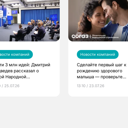
вости компаний
Новости компаний
ти 3 млн идей: Дмитрий
Сделайте первый шаг к
ведев рассказал о
рождению здорового
ой Народной
малыша — проверьте
грамме ЕР
репродуктивное здоров
 / 25.07.26
13:10 / 23.07.26
по ОМС!