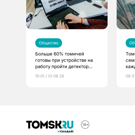
Общество
Об
Больше 60% томичей
Том
готовы при устройстве на
сем
работу пройти детектор
каж
лжи
10:01 / 01.08.26
08:31