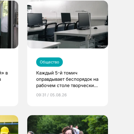
Общество
й» в
Каждый 5-й томич
в
оправдывает беспорядок на
рабочем столе творческим
подходом к делу
09:31 / 05.08.26