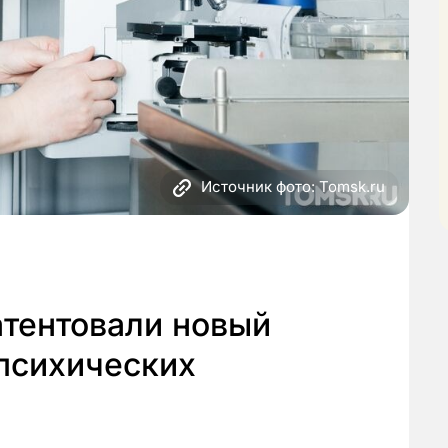
Источник фото: Tomsk.ru
атентовали новый
психических