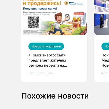
Новости компаний
Но
«Томскэнергосбыт»
Поч
предлагает жителям
Мед
региона перейти на
Нов
электронные квитанции и
про
09:10 / 03.08.26
20:10
выиграть призы
Похожие новости