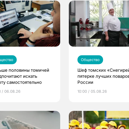
щество
Общество
ьше половины томичей
Шеф томских «Снегире
дпочитают искать
пятерке лучших поваро
оту самостоятельно
России
1 / 06.08.26
10:00 / 05.08.26