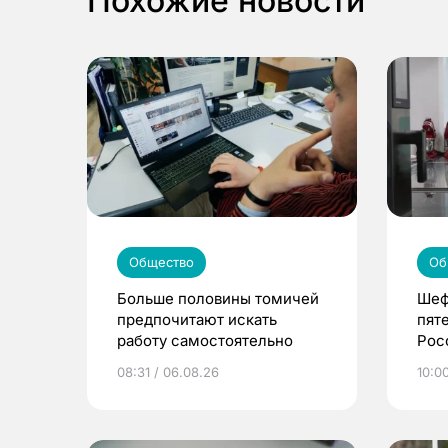
Похожие новости
Общество
Об
Больше половины томичей
Шеф
предпочитают искать
пят
работу самостоятельно
Рос
08:31 / 06.08.26
10:0