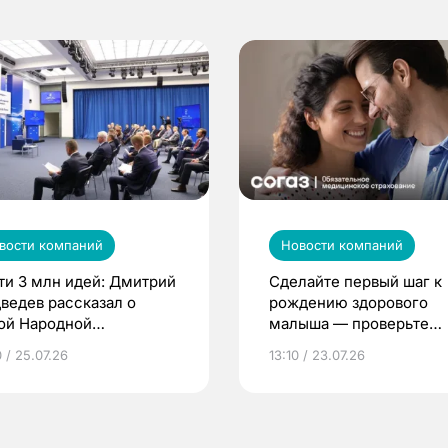
вости компаний
Новости компаний
ти 3 млн идей: Дмитрий
Сделайте первый шаг к
ведев рассказал о
рождению здорового
ой Народной
малыша — проверьте
грамме ЕР
репродуктивное здоров
 / 25.07.26
13:10 / 23.07.26
по ОМС!