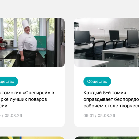
щество
Общество
 томских «Снегирей» в
Каждый 5-й томич
ерке лучших поваров
оправдывает беспорядо
сии
рабочем столе творче
подходом к делу
0 / 05.08.26
09:31 / 05.08.26