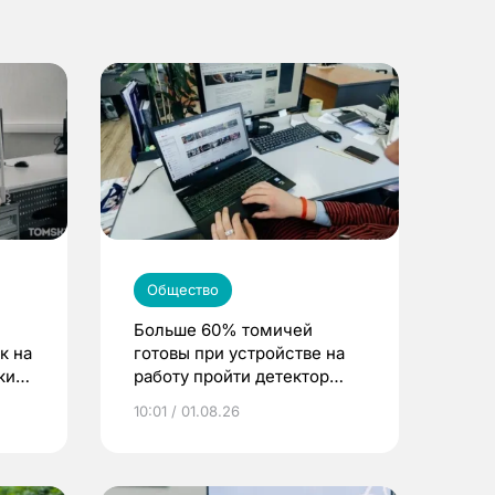
Общество
Больше 60% томичей
к на
готовы при устройстве на
ским
работу пройти детектор
лжи
10:01 / 01.08.26