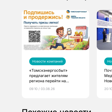
Новости компаний
Но
«Томскэнергосбыт»
Поч
предлагает жителям
Мед
региона перейти на
Нов
электронные квитанции и
про
09:10 / 03.08.26
20:10
выиграть призы