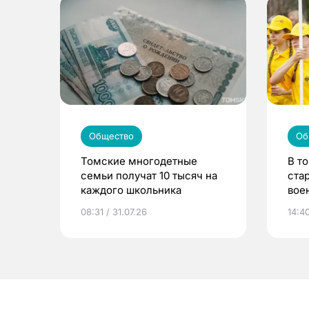
Общество
Об
Томские многодетные
В т
семьи получат 10 тысяч на
ста
каждого школьника
вое
сме
08:31 / 31.07.26
14:40