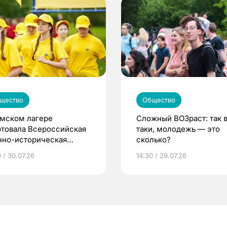
щество
Общество
омском лагере
Сложный ВОЗраст: так 
ртовала Всероссийская
таки, молодежь — это
нно-историческая
сколько?
на «Страна Героев»
 / 30.07.26
14:30 / 29.07.26