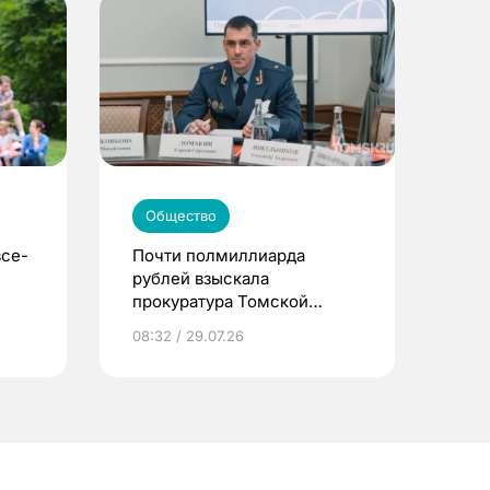
Общество
все-
Почти полмиллиарда
рублей взыскала
прокуратура Томской
области за полгода
08:32 / 29.07.26