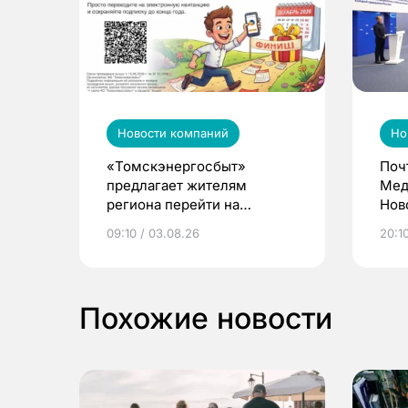
Новости компаний
Но
«Томскэнергосбыт»
Поч
предлагает жителям
Мед
региона перейти на
Нов
электронные квитанции и
про
09:10 / 03.08.26
20:10
выиграть призы
Похожие новости