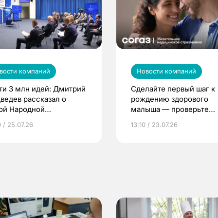
вости компаний
Новости компаний
ти 3 млн идей: Дмитрий
Сделайте первый шаг к
ведев рассказал о
рождению здорового
ой Народной
малыша — проверьте
грамме ЕР
репродуктивное здоров
 / 25.07.26
13:10 / 23.07.26
по ОМС!