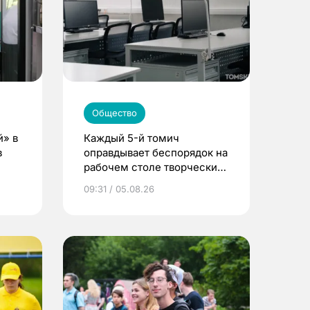
Общество
й» в
Каждый 5-й томич
в
оправдывает беспорядок на
рабочем столе творческим
подходом к делу
09:31 / 05.08.26