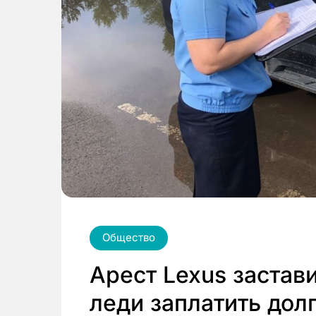
Общество
Арест Lexus застав
леди заплатить дол