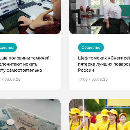
щество
Общество
ьше половины томичей
Шеф томских «Снегире
дпочитают искать
пятерке лучших поваро
оту самостоятельно
России
1 / 06.08.26
10:00 / 05.08.26