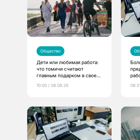
Общество
Об
Дети или любимая работа:
Бол
что томичи считают
пре
главным подарком в своей
раб
жизни
10:00 / 08.08.26
08:3