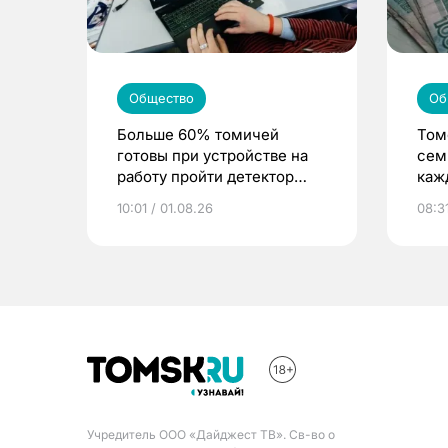
Общество
Об
Больше 60% томичей
Том
готовы при устройстве на
сем
работу пройти детектор
каж
лжи
10:01 / 01.08.26
08:31
Учредитель ООО «Дайджест ТВ». Св-во о