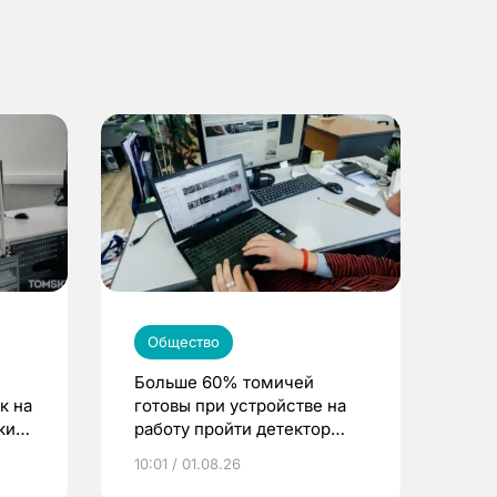
Общество
Больше 60% томичей
к на
готовы при устройстве на
ским
работу пройти детектор
лжи
10:01 / 01.08.26