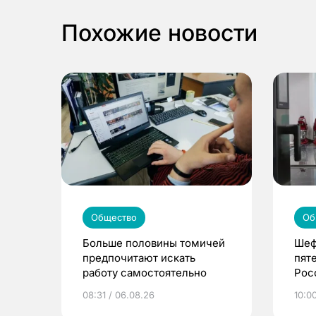
Похожие новости
Общество
Об
Больше половины томичей
Шеф
предпочитают искать
пят
работу самостоятельно
Рос
08:31 / 06.08.26
10:0