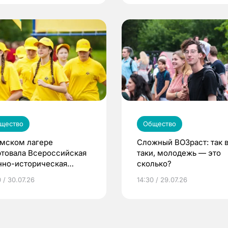
щество
Общество
омском лагере
Сложный ВОЗраст: так 
ртовала Всероссийская
таки, молодежь — это
нно-историческая
сколько?
на «Страна Героев»
 / 30.07.26
14:30 / 29.07.26