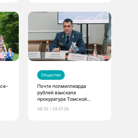
Общество
все-
Почти полмиллиарда
рублей взыскала
прокуратура Томской
области за полгода
08:32 / 29.07.26