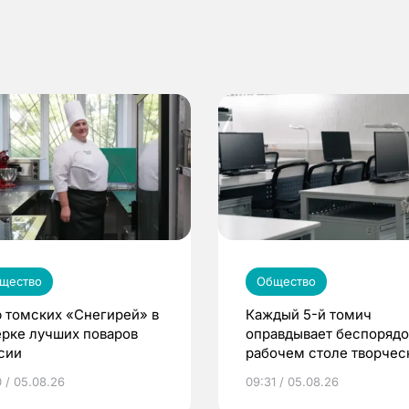
щество
Общество
 томских «Снегирей» в
Каждый 5-й томич
ерке лучших поваров
оправдывает беспорядо
сии
рабочем столе творче
подходом к делу
0 / 05.08.26
09:31 / 05.08.26