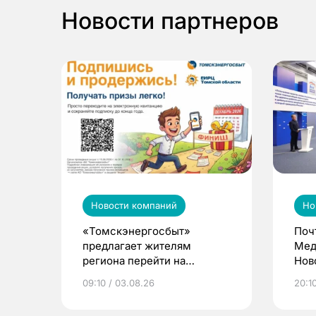
Новости партнеров
Новости компаний
Но
«Томскэнергосбыт»
Поч
предлагает жителям
Мед
региона перейти на
Нов
электронные квитанции и
про
09:10 / 03.08.26
20:10
выиграть призы