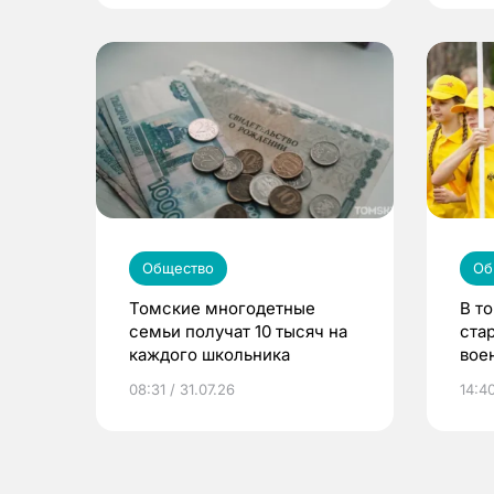
Общество
Об
Томские многодетные
В т
семьи получат 10 тысяч на
ста
каждого школьника
вое
сме
08:31 / 31.07.26
14:40