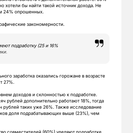
о хотели бы найти такой источник дохода. Не
ом 24% опрошенных.
рафические закономерности.
ют подработку (25 и 16%
ики.
ного заработка оказались горожане в возрасте
т 27%.
внем доходов и склонностью к подработке.
сяч рублей дополнительно работают 18%, тогда
ч рублей таких уже 26%. Также исследование
иков доля подрабатывающих выше (23%), чем
тво совместителей (60%) уделяют подработке