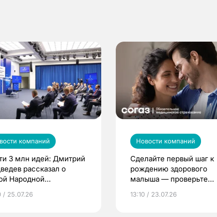
вости компаний
Новости компаний
ти 3 млн идей: Дмитрий
Сделайте первый шаг к
ведев рассказал о
рождению здорового
ой Народной
малыша — проверьте
грамме ЕР
репродуктивное здоров
 / 25.07.26
13:10 / 23.07.26
по ОМС!