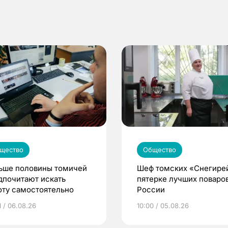
щество
Общество
ьше половины томичей
Шеф томских «Снегире
дпочитают искать
пятерке лучших поваро
оту самостоятельно
России
1 / 06.08.26
10:00 / 05.08.26