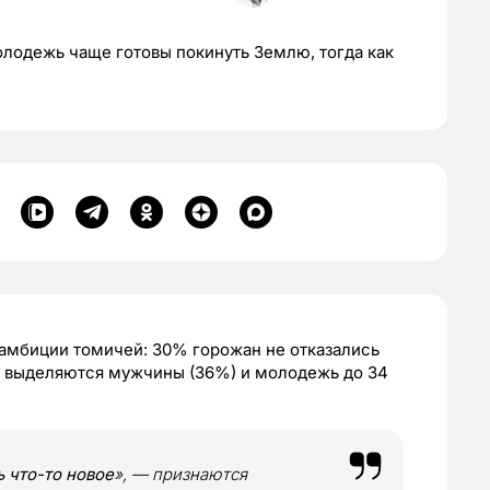
лодежь чаще готовы покинуть Землю, тогда как
 амбиции томичей: 30% горожан не отказались
но выделяются мужчины (36%) и молодежь до 34
 что-то новое
», — признаются