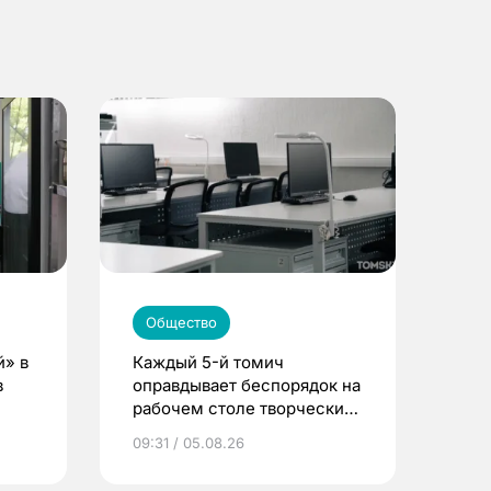
Общество
й» в
Каждый 5-й томич
в
оправдывает беспорядок на
рабочем столе творческим
подходом к делу
09:31 / 05.08.26