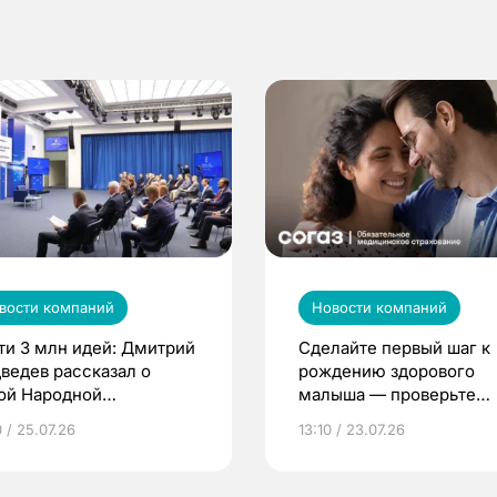
вости компаний
Новости компаний
ти 3 млн идей: Дмитрий
Сделайте первый шаг к
ведев рассказал о
рождению здорового
ой Народной
малыша — проверьте
грамме ЕР
репродуктивное здоров
 / 25.07.26
13:10 / 23.07.26
по ОМС!