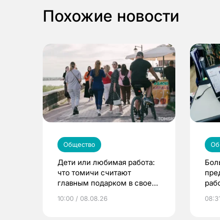
Похожие новости
Общество
Об
Дети или любимая работа:
Бол
что томичи считают
пре
главным подарком в своей
раб
жизни
10:00 / 08.08.26
08:3