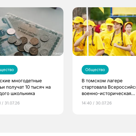
щество
Общество
ские многодетные
В томском лагере
ьи получат 10 тысяч на
стартовала Всероссийс
дого школьника
военно-историческая
смена «Страна Героев»
 / 31.07.26
14:40 / 30.07.26