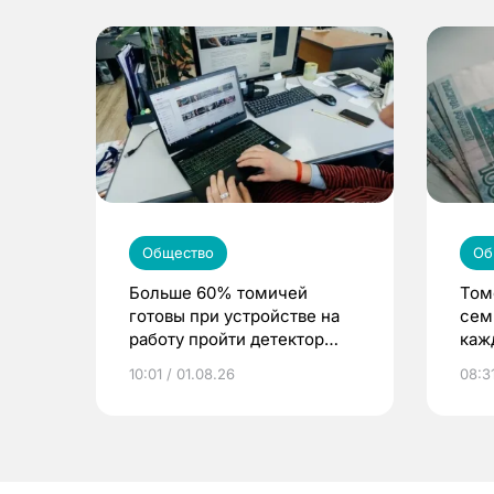
Общество
Об
Больше 60% томичей
Том
готовы при устройстве на
сем
работу пройти детектор
каж
лжи
10:01 / 01.08.26
08:31