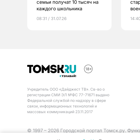
семьи получат 10 тысяч на
ста
каждого школьника
вое
сме
08:31 / 31.07.26
14:40
Учредитель ООО «Дайджест ТВ». Св-во о
регистрации СМИ ЭЛ №ФС 77-71671 выдано
Федеральной службой по надзору в сфере
связи, информационных технологий и
массовых коммуникаций 23.11.2017
© 1997 – 2026 Городской портал Томск.ру. Фун
Министерства цифрового развития, связи и ма