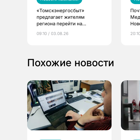
«Томскэнергосбыт»
Поч
предлагает жителям
Мед
региона перейти на
Нов
электронные квитанции и
про
09:10 / 03.08.26
20:10
выиграть призы
Похожие новости