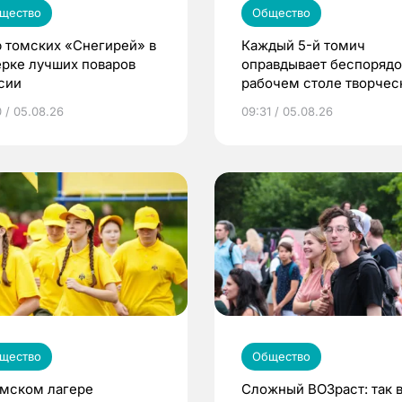
щество
Общество
 томских «Снегирей» в
Каждый 5-й томич
ерке лучших поваров
оправдывает беспорядо
сии
рабочем столе творче
подходом к делу
0 / 05.08.26
09:31 / 05.08.26
щество
Общество
омском лагере
Сложный ВОЗраст: так 