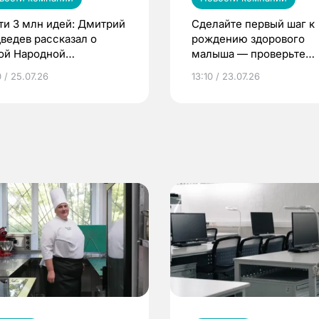
ти 3 млн идей: Дмитрий
Сделайте первый шаг к
ведев рассказал о
рождению здорового
ой Народной
малыша — проверьте
грамме ЕР
репродуктивное здоров
 / 25.07.26
13:10 / 23.07.26
по ОМС!