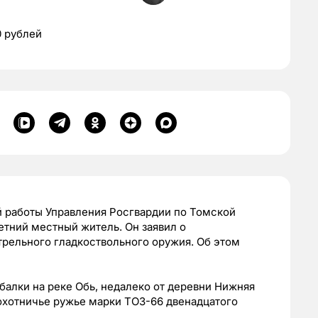
0 рублей
 работы Управления Росгвардии по Томской
етний местный житель. Он заявил о
трельного гладкоствольного оружия. Об этом
алки на реке Обь, недалеко от деревни Нижняя
охотничье ружье марки ТОЗ-66 двенадцатого