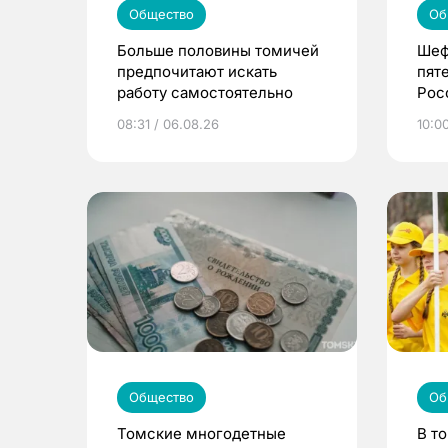
Общество
Об
Больше половины томичей
Шеф
предпочитают искать
пят
работу самостоятельно
Рос
08:31 / 06.08.26
10:0
Общество
Об
Томские многодетные
В т