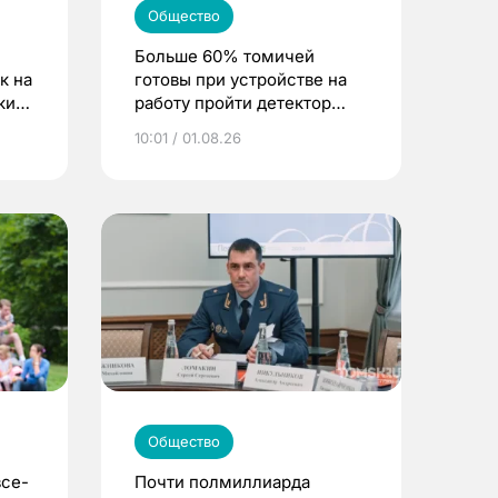
Общество
Больше 60% томичей
к на
готовы при устройстве на
ским
работу пройти детектор
лжи
10:01 / 01.08.26
Общество
все-
Почти полмиллиарда