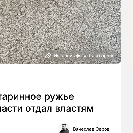
Источник фото: Росгвардия
старинное ружье
асти отдал властям
Вячеслав Серов