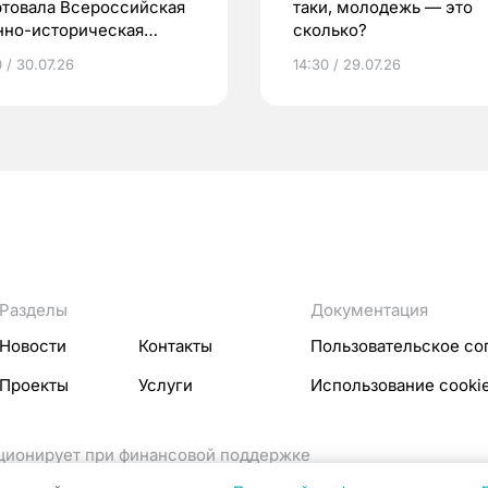
ртовала Всероссийская
таки, молодежь — это
нно-историческая
сколько?
на «Страна Героев»
 / 30.07.26
14:30 / 29.07.26
Разделы
Документация
Новости
Контакты
Пользовательское со
Проекты
Услуги
Использование cooki
кционирует при финансовой поддержке
ссовых коммуникаций Российской Федерации.