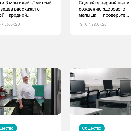
ти 3 млн идей: Дмитрий
Сделайте первый шаг к
ведев рассказал о
рождению здорового
ой Народной
малыша — проверьте
грамме ЕР
репродуктивное здоров
 / 25.07.26
13:10 / 23.07.26
по ОМС!
щество
Общество