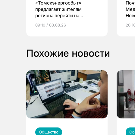
«Томскэнергосбыт»
Поч
предлагает жителям
Мед
региона перейти на
Нов
электронные квитанции и
про
09:10 / 03.08.26
20:10
выиграть призы
Похожие новости
Общество
Об