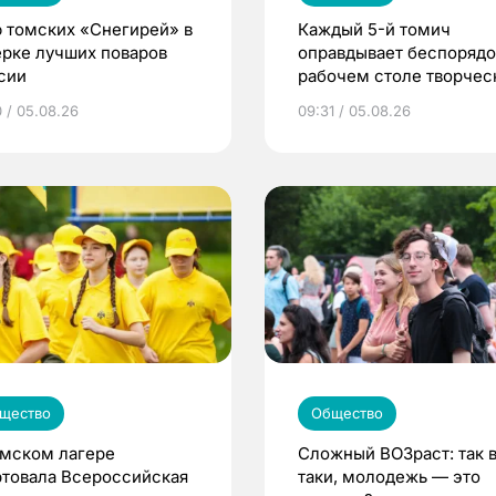
 томских «Снегирей» в
Каждый 5-й томич
ерке лучших поваров
оправдывает беспорядо
сии
рабочем столе творче
подходом к делу
0 / 05.08.26
09:31 / 05.08.26
щество
Общество
омском лагере
Сложный ВОЗраст: так 
ртовала Всероссийская
таки, молодежь — это