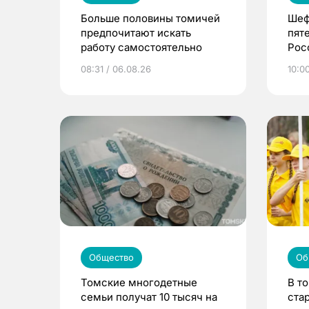
Больше половины томичей
Шеф
предпочитают искать
пят
работу самостоятельно
Рос
08:31 / 06.08.26
10:0
Общество
Об
Томские многодетные
В т
семьи получат 10 тысяч на
ста