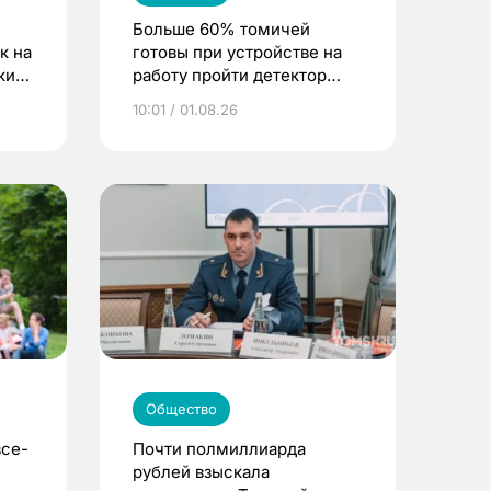
Больше 60% томичей
к на
готовы при устройстве на
ским
работу пройти детектор
лжи
10:01 / 01.08.26
Общество
все-
Почти полмиллиарда
рублей взыскала