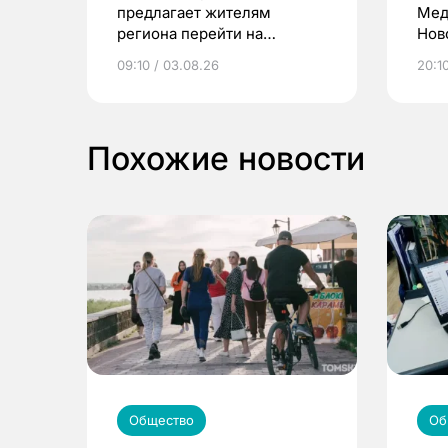
предлагает жителям
Мед
региона перейти на
Нов
электронные квитанции и
про
09:10 / 03.08.26
20:10
выиграть призы
Похожие новости
Общество
Об