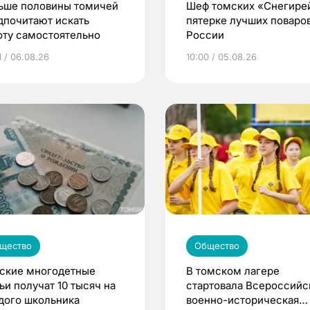
ьше половины томичей
Шеф томских «Снегире
дпочитают искать
пятерке лучших поваро
оту самостоятельно
России
1 / 06.08.26
10:00 / 05.08.26
щество
Общество
ские многодетные
В томском лагере
ьи получат 10 тысяч на
стартовала Всероссийс
дого школьника
военно-историческая