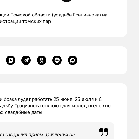
ции Томской области (усадьба Грацианова) на
истрации томских пар
брака будет работать 25 июня, 25 июля и 8
садьбу Грацианова откроют для молодоженов по
е» свадебные даты.
а завершил прием заявлений на