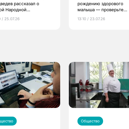
ведев рассказал о
рождению здорового
ой Народной
малыша — проверьте
грамме ЕР
репродуктивное здоров
 / 25.07.26
13:10 / 23.07.26
по ОМС!
щество
Общество