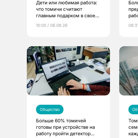
Дети или любимая работа:
Бол
что томичи считают
пре
главным подарком в своей
раб
жизни
10:00 / 08.08.26
08:3
Общество
Об
Больше 60% томичей
Том
готовы при устройстве на
сем
работу пройти детектор
каж