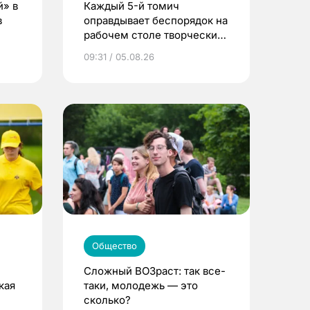
й» в
Каждый 5-й томич
в
оправдывает беспорядок на
рабочем столе творческим
подходом к делу
09:31 / 05.08.26
Общество
Сложный ВОЗраст: так все-
кая
таки, молодежь — это
сколько?