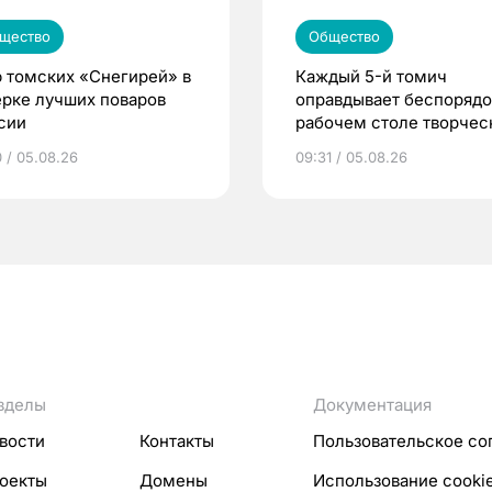
щество
Общество
 томских «Снегирей» в
Каждый 5-й томич
ерке лучших поваров
оправдывает беспорядо
сии
рабочем столе творче
подходом к делу
0 / 05.08.26
09:31 / 05.08.26
зделы
Документация
вости
Контакты
Пользовательское со
оекты
Домены
Использование cooki