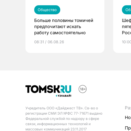
Общество
Об
Больше половины томичей
Шеф
предпочитают искать
пят
работу самостоятельно
Рос
08:31 / 06.08.26
10:0
Ра
Учредитель ООО «Дайджест ТВ». Св-во о
регистрации СМИ ЭЛ №ФС 77-71671 выдано
Но
Федеральной службой по надзору в сфере
связи, информационных технологий и
Пр
массовых коммуникаций 23.11.2017