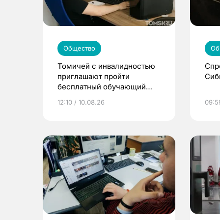
Общество
Об
Томичей с инвалидностью
Спр
приглашают пройти
Сиб
бесплатный обучающий
курс по ИИ от МТС
12:10 / 10.08.26
09:5