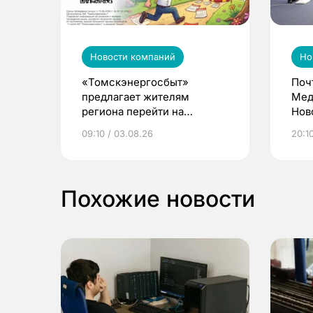
Новости компаний
Но
«Томскэнергосбыт»
Поч
предлагает жителям
Мед
региона перейти на
Нов
электронные квитанции и
про
09:10 / 03.08.26
20:10
выиграть призы
Похожие новости