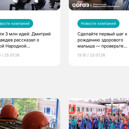
вости компаний
Новости компаний
ти 3 млн идей: Дмитрий
Сделайте первый шаг к
ведев рассказал о
рождению здорового
ой Народной
малыша — проверьте
грамме ЕР
репродуктивное здоров
 / 25.07.26
13:10 / 23.07.26
по ОМС!