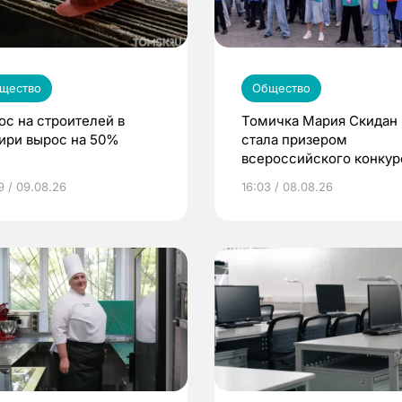
щество
Общество
ос на строителей в
Томичка Мария Скидан
ири вырос на 50%
стала призером
всероссийского конкур
«Большая перемена»
9 / 09.08.26
16:03 / 08.08.26