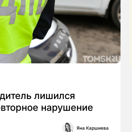
одитель лишился
овторное нарушение
Яна Каршиева