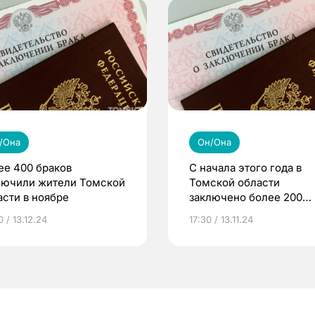
/Она
Он/Она
ее 400 браков
С начала этого года в
лючили жители Томской
Томской области
асти в ноябре
заключено более 200
межнациональных брак
 / 13.12.24
17:30 / 13.11.24