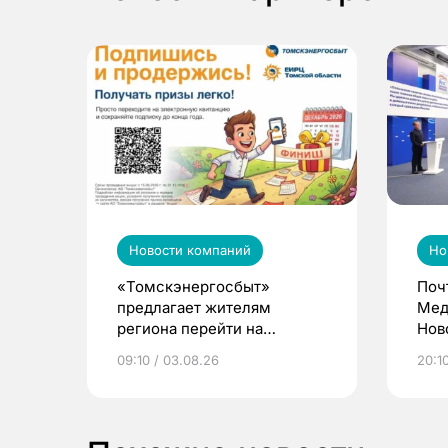
Новости компаний
Но
«Томскэнергосбыт»
Поч
предлагает жителям
Мед
региона перейти на
Нов
электронные квитанции и
про
09:10 / 03.08.26
20:10
выиграть призы