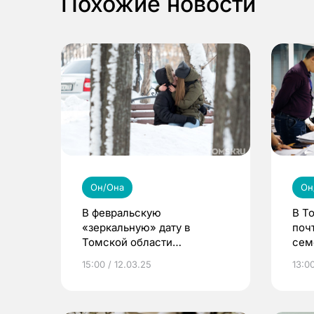
Похожие новости
Он/Она
Он
В февральскую
В Т
«зеркальную» дату в
поч
Томской области
сем
поженились 52 пары
15:00 / 12.03.25
13:00