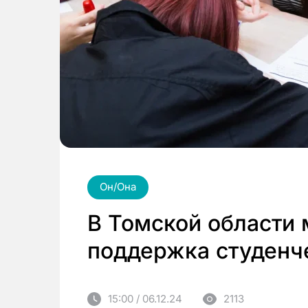
Он/Она
В Томской области 
поддержка студенч
15:00 / 06.12.24
2113