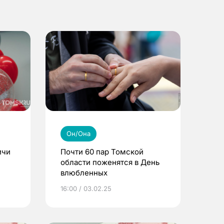
Он/Она
ичи
Почти 60 пар Томской
области поженятся в День
влюбленных
16:00 / 03.02.25