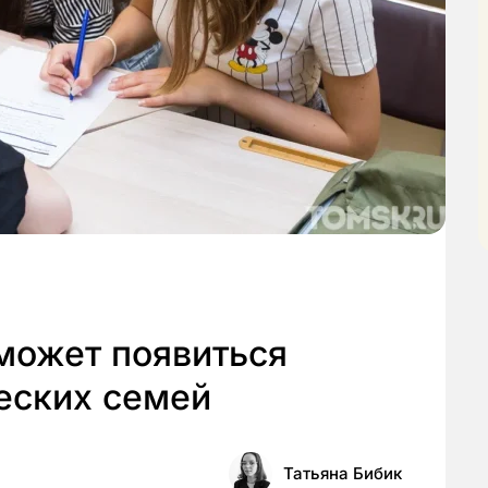
может появиться
еских семей
Татьяна Бибик