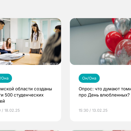
/Она
Он/Она
омской области созданы
Опрос: что думают том
ти 500 студенческих
про День влюбленных?
ей
 / 18.02.25
15:30 / 13.02.25