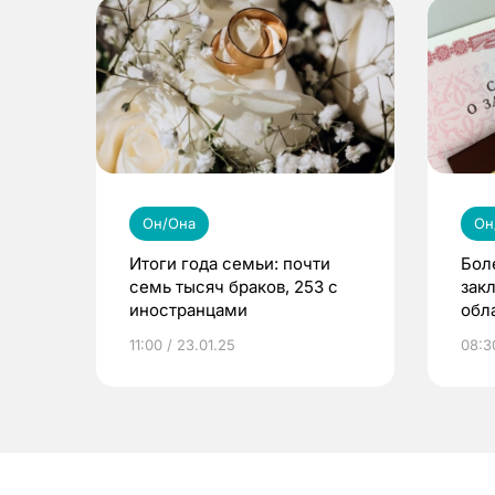
Он/Она
Он
Итоги года семьи: почти
Бол
семь тысяч браков, 253 с
зак
иностранцами
обл
11:00 / 23.01.25
08:30