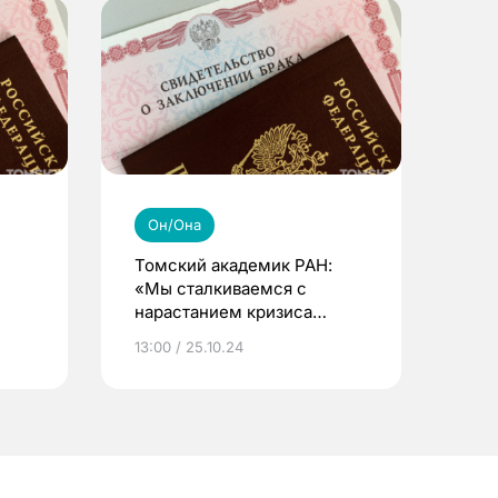
Он/Она
Томский академик РАН:
«Мы сталкиваемся с
нарастанием кризиса
ов
семьи»
13:00 / 25.10.24