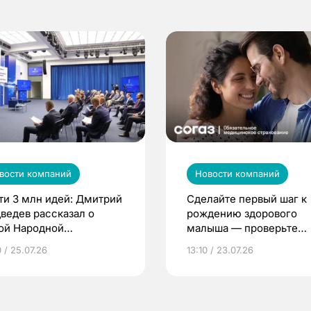
вости компаний
Новости компаний
ти 3 млн идей: Дмитрий
Сделайте первый шаг к
ведев рассказал о
рождению здорового
ой Народной
малыша — проверьте
грамме ЕР
репродуктивное здоров
 / 25.07.26
13:10 / 23.07.26
по ОМС!