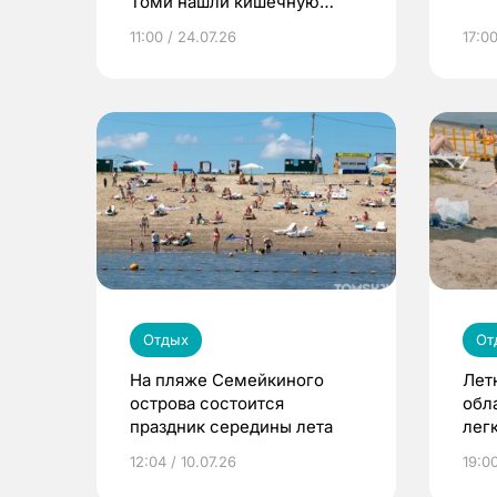
Томи нашли кишечную
палочку
11:00 / 24.07.26
17:00
Отдых
От
На пляже Семейкиного
Лет
острова состоится
обл
праздник середины лета
лег
12:04 / 10.07.26
19:00