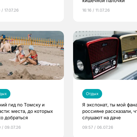
кишечной палочки
 / 17.07.26
16:16 / 11.07.26
дых
Отдых
ний гид по Томску и
Я экспонат, ты мой фана
асти: места, до которых
россияне рассказали, ч
ко добраться
слушают на даче
 / 09.07.26
09:57 / 06.07.26