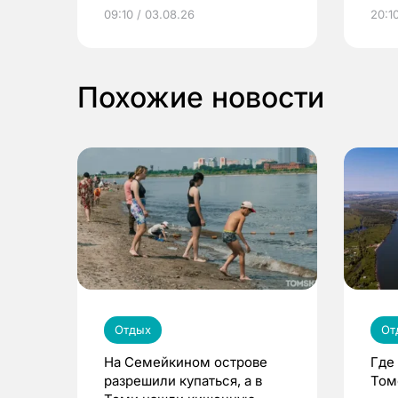
электронные квитанции и
про
09:10 / 03.08.26
20:10
выиграть призы
Похожие новости
Отдых
От
На Семейкином острове
Где
разрешили купаться, а в
Том