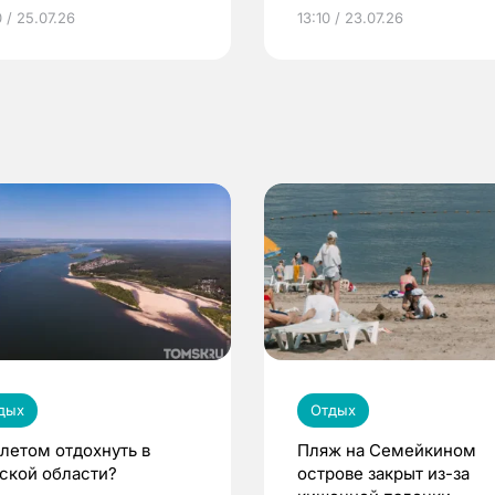
грамме ЕР
репродуктивное здоров
 / 25.07.26
13:10 / 23.07.26
по ОМС!
дых
Отдых
 летом отдохнуть в
Пляж на Семейкином
ской области?
острове закрыт из-за