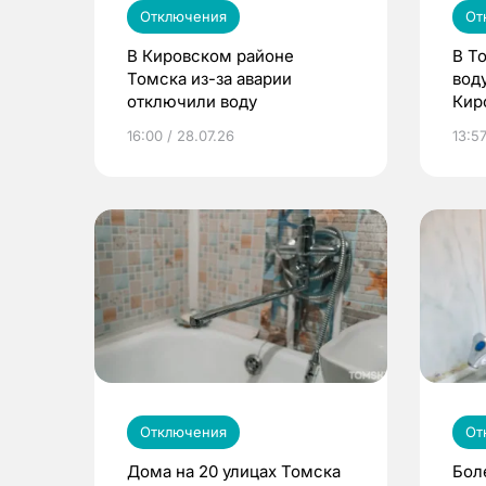
Отключения
От
В Кировском районе
В Т
Томска из-за аварии
вод
отключили воду
Кир
16:00 / 28.07.26
13:57
Отключения
От
Дома на 20 улицах Томска
Бол