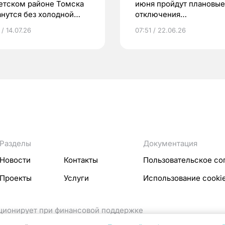
етском районе Томска
июня пройдут плановые
анутся без холодной
отключения
ы завтра
электроэнергии
 / 14.07.26
07:51 / 22.06.26
Разделы
Документация
Новости
Контакты
Пользовательское со
Проекты
Услуги
Использование cooki
кционирует при финансовой поддержке
ссовых коммуникаций Российской Федерации.