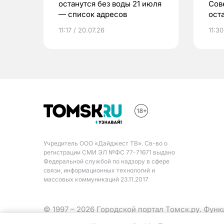
останутся без воды 21 июля
Сов
— список адресов
ост
вод
11:17 / 20.07.26
11:30
Учредитель ООО «Дайджест ТВ». Св-во о
регистрации СМИ ЭЛ №ФС 77-71671 выдано
Федеральной службой по надзору в сфере
связи, информационных технологий и
массовых коммуникаций 23.11.2017
© 1997 – 2026 Городской портал Томск.ру. Фун
Министерства цифрового развития, связи и ма